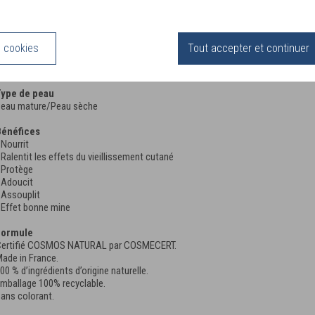
a crème Quintessence Or, concentre des actifs naturels d’exception tel que l’
our ses propriétés anti-âge grâce à son action antioxydante. Elle régénère et 
ette formule ralentit les effets du vieillissement cutané en nourrissant les p
s cookies
Tout accepter et continuer
anque d’éclat. Votre peau est plus lumineuse. Ce soin visage adoucit durableme
nctueuse laissera votre peau délicatement parfumée. Cette crème peut s'appl
ype de peau
eau mature/Peau sèche
énéfices
 Nourrit
 Ralentit les effets du vieillissement cutané
 Protège
 Adoucit
 Assouplit
 Effet bonne mine
Formule
ertifié COSMOS NATURAL par COSMECERT.
ade in France.
00 % d’ingrédients d’origine naturelle.
mballage 100% recyclable.
ans colorant.