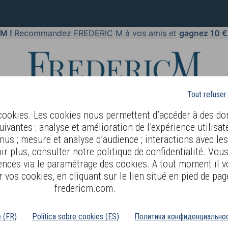
 M !
Recommandez FREDERIC M à vos amis et
gagnez 10 €
Tout refuser
 cookies. Les cookies nous permettent d’accéder à des do
uivantes : analyse et amélioration de l’expérience utilisat
nus ; mesure et analyse d’audience ; interactions avec le
PARFUMS
BODY LANGUAGE
BLOG
DIAGNOSTIC PEAU
r plus, consulter notre politique de confidentialité. Vou
ences via le paramétrage des cookies. A tout moment il v
 vos cookies, en cliquant sur le lien situé en pied de pag
Crème visage à l'argousier Quintessenc
fredericm.com.
ÉFÉRENCE : GBO92 - 50ml
é (FR)
Política sobre cookies (ES)
Политика конфиденциальнос
escription