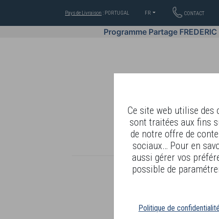
Pays de Livraison
: PORTUGAL
FR
CONTACT
Programme Partage FREDERIC
Ce site web utilise des
sont traitées aux fins s
de notre offre de conte
OFFRES
COSMÉTIQUES
sociaux… Pour en savoi
aussi gérer vos préfér
possible de paramétrer
R
Politique de confidentialit
D