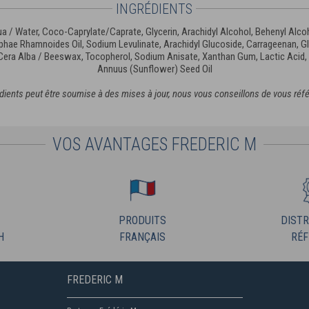
INGRÉDIENTS
a / Water, Coco-Caprylate/Caprate, Glycerin, Arachidyl Alcohol, Behenyl Alco
hae Rhamnoides Oil, Sodium Levulinate, Arachidyl Glucoside, Carrageenan, G
 Cera Alba / Beeswax, Tocopherol, Sodium Anisate, Xanthan Gum, Lactic Acid,
Annuus (Sunflower) Seed Oil
édients peut être soumise à des mises à jour, nous vous conseillons de vous réfé
VOS AVANTAGES FREDERIC M
PRODUITS
DISTR
H
FRANÇAIS
RÉF
FREDERIC M