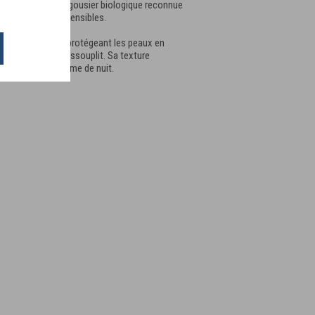
huile végétale d’argousier biologique reconnue
apaise les peaux sensibles.
eaux sèches et en protégeant les peaux en
nt la peau et l'assouplit. Sa texture
iquer de jour comme de nuit.