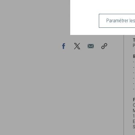
L
p
C
Paramétrer le
m
o
T
P
B
-
-
-
-
-
-
C
M
1
E
S