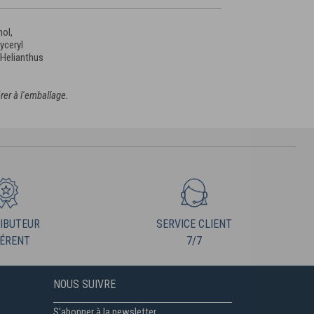
hol,
lyceryl
 Helianthus
rer à l'emballage.
IBUTEUR
SERVICE CLIENT
ÉRENT
7/7
NOUS SUIVRE
S'abonner à la newsletter