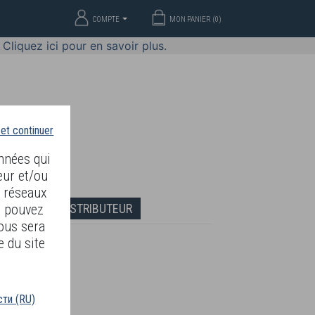
COMPTE
MON PANIER (
0
)
Cliquez ici pour en savoir plus.
 et continuer
nnées qui
eur et/ou
s réseaux
DEVENIR DISTRIBUTEUR
s pouvez
ous sera
e du site
e Or
ти (RU)