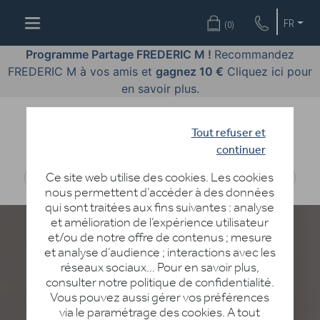
OFFRES
FR
(
0
)
COSMÉTIQUES
Programme Partage FREDERIC M !
Recommandez
FREDERIC M à vos amis et
gagnez 10 €
Cliquez ici pour
PARFUMS
en savoir plus.
BODY
LANGUAGE
Tout refuser et
continuer
BLOG
Ce site web utilise des cookies. Les cookies
nous permettent d’accéder à des données
DIAGNOSTIC
qui sont traitées aux fins suivantes : analyse
PEAU
et amélioration de l’expérience utilisateur
et/ou de notre offre de contenus ; mesure
DEVENIR
et analyse d’audience ; interactions avec les
DISTRIBUTEUR
réseaux sociaux… Pour en savoir plus,
consulter notre politique de confidentialité.
Vous pouvez aussi gérer vos préférences
via le paramétrage des cookies. A tout