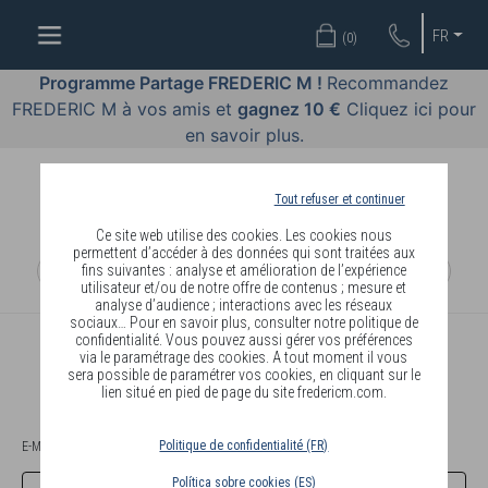
OFFRES
FR
(
0
)
COSMÉTIQUES
Programme Partage FREDERIC M !
Recommandez
FREDERIC M à vos amis et
gagnez 10 €
Cliquez ici pour
PARFUMS
en savoir plus.
BODY
LANGUAGE
Tout refuser et continuer
Ce site web utilise des cookies. Les cookies nous
BLOG
permettent d’accéder à des données qui sont traitées aux
fins suivantes : analyse et amélioration de l’expérience
utilisateur et/ou de notre offre de contenus ; mesure et
DIAGNOSTIC
analyse d’audience ; interactions avec les réseaux
PEAU
sociaux… Pour en savoir plus, consulter notre politique de
confidentialité. Vous pouvez aussi gérer vos préférences
COMPTE
via le paramétrage des cookies. A tout moment il vous
DEVENIR
sera possible de paramétrer vos cookies, en cliquant sur le
lien situé en pied de page du site fredericm.com.
DISTRIBUTEUR
VOUS ÊTES DÉJÀ DISTRIBUTEUR OU CLIENT FREDERIC M
Politique de confidentialité (FR)
E-MAIL OU IDENTIFIANT
Política sobre cookies (ES)