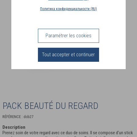
PAYS
Политика конфиденциальности (RU)
DE
LIVRAISON
(PT)
Paramétrer les cookies
CONNEXION
Tout accepter et continuer
PACK BEAUTÉ DU REGARD
RÉFÉRENCE : dcb27
Description
Prenez soin de votre regard avec ce duo de soins. Il se compose d'un stick