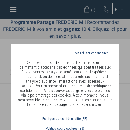
OFFRES
FR
(
0
)
COSMÉTIQUES
Programme Partage FREDERIC M !
Recommandez
FREDERIC M à vos amis et
gagnez 10 €
Cliquez ici pour
PARFUMS
en savoir plus.
BODY
LANGUAGE
Tout refuser et continuer
Ce site web utilise des cookies. Les cookies nous
BLOG
permettent d’accéder à des données qui sont traitées aux
fins suivantes : analyse et amélioration de l’expérience
utilisateur et/ou de notre offre de contenus ; mesure et
DIAGNOSTIC
analyse d’audience ; interactions avec les réseaux
PEAU
sociaux… Pour en savoir plus, consulter notre politique de
confidentialité. Vous pouvez aussi gérer vos préférences
via le paramétrage des cookies. A tout moment il vous
DEVENIR
sera possible de paramétrer vos cookies, en cliquant sur le
lien situé en pied de page du site fredericm.com.
DISTRIBUTEUR
Politique de confidentialité (FR)
Política sobre cookies (ES)