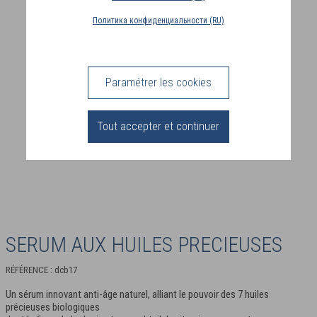
PAYS
Политика конфиденциальности (RU)
DE
LIVRAISON
(PT)
Paramétrer les cookies
CONNEXION
Tout accepter et continuer
SERUM AUX HUILES PRECIEUSES
RÉFÉRENCE : dcb17
Un sérum innovant anti-âge naturel, alliant le pouvoir des 7 huiles
précieuses biologiques