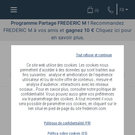
OFFRES
FR
(
0
)
COSMÉTIQUES
Programme Partage FREDERIC M !
Recommandez
FREDERIC M à vos amis et
gagnez 10 €
Cliquez ici pour
PARFUMS
en savoir plus.
BODY
LANGUAGE
Tout refuser et continuer
Ce site web utilise des cookies. Les cookies nous
BLOG
permettent d’accéder à des données qui sont traitées aux
fins suivantes : analyse et amélioration de l’expérience
utilisateur et/ou de notre offre de contenus ; mesure et
DIAGNOSTIC
analyse d’audience ; interactions avec les réseaux
PEAU
sociaux… Pour en savoir plus, consulter notre politique de
confidentialité. Vous pouvez aussi gérer vos préférences
via le paramétrage des cookies. A tout moment il vous
DEVENIR
sera possible de paramétrer vos cookies, en cliquant sur le
lien situé en pied de page du site fredericm.com.
DISTRIBUTEUR
Politique de confidentialité (FR)
Política sobre cookies (ES)