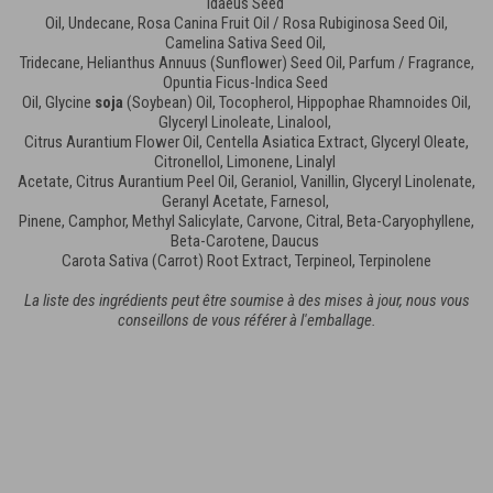
Idaeus Seed
Oil, Undecane, Rosa Canina Fruit Oil / Rosa Rubiginosa Seed Oil,
Camelina Sativa Seed Oil,
Tridecane, Helianthus Annuus (Sunflower) Seed Oil, Parfum / Fragrance,
Opuntia Ficus-Indica Seed
Oil, Glycine
soja
(Soybean) Oil, Tocopherol, Hippophae Rhamnoides Oil,
Glyceryl Linoleate, Linalool,
Citrus Aurantium Flower Oil, Centella Asiatica Extract, Glyceryl Oleate,
Citronellol, Limonene, Linalyl
Acetate, Citrus Aurantium Peel Oil, Geraniol, Vanillin, Glyceryl Linolenate,
Geranyl Acetate, Farnesol,
Pinene, Camphor, Methyl Salicylate, Carvone, Citral, Beta-Caryophyllene,
Beta-Carotene, Daucus
Carota Sativa (Carrot) Root Extract, Terpineol, Terpinolene
La liste des ingrédients peut être soumise à des mises à jour, nous vous
conseillons de vous référer à l'emballage.