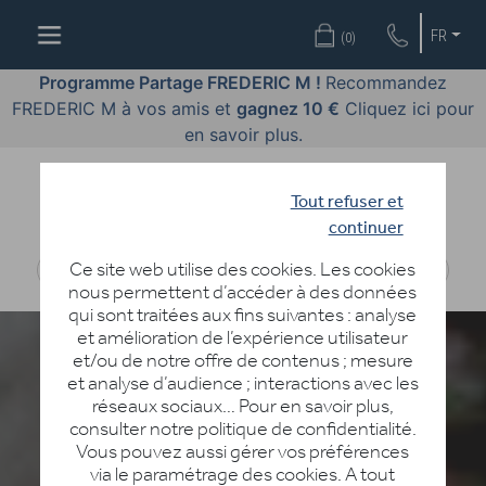
OFFRES
FR
(
0
)
COSMÉTIQUES
Programme Partage FREDERIC M !
Recommandez
FREDERIC M à vos amis et
gagnez 10 €
Cliquez ici pour
PARFUMS
en savoir plus.
BODY
LANGUAGE
Tout refuser et
continuer
BLOG
Ce site web utilise des cookies. Les cookies
nous permettent d’accéder à des données
DIAGNOSTIC
qui sont traitées aux fins suivantes : analyse
PEAU
et amélioration de l’expérience utilisateur
et/ou de notre offre de contenus ; mesure
DEVENIR
et analyse d’audience ; interactions avec les
DISTRIBUTEUR
réseaux sociaux… Pour en savoir plus,
consulter notre politique de confidentialité.
Vous pouvez aussi gérer vos préférences
via le paramétrage des cookies. A tout