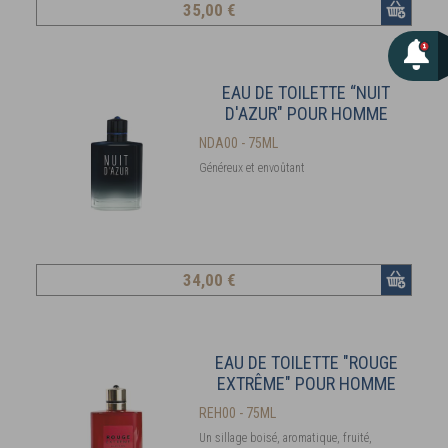
35
,00 €
EAU DE TOILETTE “NUIT
D'AZUR" POUR HOMME
NDA00 - 75ML
Généreux et envoûtant
34
,00 €
EAU DE TOILETTE "ROUGE
EXTRÊME" POUR HOMME
REH00 - 75ML
Un sillage boisé, aromatique, fruité,