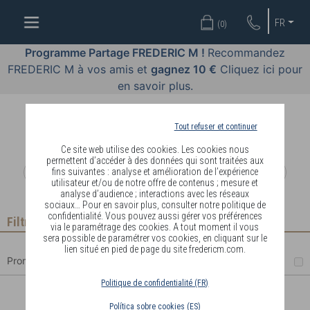
OFFRES
FR
(
0
)
COSMÉTIQUES
Programme Partage FREDERIC M !
Recommandez
FREDERIC M à vos amis et
gagnez 10 €
Cliquez ici pour
PARFUMS
en savoir plus.
BODY
LANGUAGE
Tout refuser et continuer
Ce site web utilise des cookies. Les cookies nous
BLOG
permettent d’accéder à des données qui sont traitées aux
fins suivantes : analyse et amélioration de l’expérience
utilisateur et/ou de notre offre de contenus ; mesure et
DIAGNOSTIC
analyse d’audience ; interactions avec les réseaux
PEAU
sociaux… Pour en savoir plus, consulter notre politique de
confidentialité. Vous pouvez aussi gérer vos préférences
Filtrer
via le paramétrage des cookies. A tout moment il vous
DEVENIR
sera possible de paramétrer vos cookies, en cliquant sur le
lien situé en pied de page du site fredericm.com.
DISTRIBUTEUR
Promotions
Politique de confidentialité (FR)
EAU DE TOILETTE 80 ML THE
Política sobre cookies (ES)