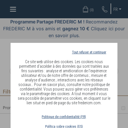
OFFRES
FR
(
0
)
COSMÉTIQUES
Programme Partage FREDERIC M !
Recommandez
FREDERIC M à vos amis et
gagnez 10 €
Cliquez ici pour
PARFUMS
en savoir plus.
BODY
LANGUAGE
Tout refuser et continuer
Ce site web utilise des cookies. Les cookies nous
BLOG
permettent d’accéder à des données qui sont traitées aux
fins suivantes : analyse et amélioration de l’expérience
utilisateur et/ou de notre offre de contenus ; mesure et
DIAGNOSTIC
analyse d’audience ; interactions avec les réseaux
PEAU
sociaux… Pour en savoir plus, consulter notre politique de
confidentialité. Vous pouvez aussi gérer vos préférences
Filtrer
via le paramétrage des cookies. A tout moment il vous
DEVENIR
sera possible de paramétrer vos cookies, en cliquant sur le
lien situé en pied de page du site fredericm.com.
DISTRIBUTEUR
Promotions
Politique de confidentialité (FR)
EAU DE TOILETTE “COMME
Política sobre cookies (ES)