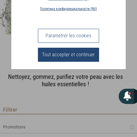
PAYS
Политика конфиденциальности (RU)
DE
LIVRAISON
(PT)
Paramétrer les cookies
Beauté
CONNEXION
Bioessentielle
Tout accepter et continuer
Nettoyez, gommez, purifiez votre peau avec les
huiles essentielles !
Filtrer
Promotions