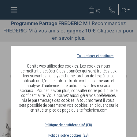
OFFRES
FR
(
0
)
COSMÉTIQUES
Programme Partage FREDERIC M !
Recommandez
FREDERIC M à vos amis et
gagnez 10 €
Cliquez ici pour
PARFUMS
en savoir plus.
BODY
LANGUAGE
Tout refuser et continuer
Ce site web utilise des cookies. Les cookies nous
BLOG
permettent d’accéder à des données qui sont traitées aux
fins suivantes : analyse et amélioration de l’expérience
utilisateur et/ou de notre offre de contenus ; mesure et
DIAGNOSTIC
analyse d’audience ; interactions avec les réseaux
PEAU
sociaux… Pour en savoir plus, consulter notre politique de
confidentialité. Vous pouvez aussi gérer vos préférences
via le paramétrage des cookies. A tout moment il vous
DEVENIR
sera possible de paramétrer vos cookies, en cliquant sur le
lien situé en pied de page du site fredericm.com.
DISTRIBUTEUR
Politique de confidentialité (FR)
Política sobre cookies (ES)