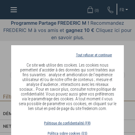
OFFRES
FR
(
0
)
COSMÉTIQUES
Programme Partage FREDERIC M !
Recommandez
FREDERIC M à vos amis et
gagnez 10 €
Cliquez ici pour
PARFUMS
en savoir plus.
BODY
LANGUAGE
Tout refuser et continuer
Ce site web utilise des cookies. Les cookies nous
BLOG
permettent d’accéder à des données qui sont traitées aux
fins suivantes : analyse et amélioration de l’expérience
utilisateur et/ou de notre offre de contenus ; mesure et
DIAGNOSTIC
analyse d’audience ; interactions avec les réseaux
PEAU
sociaux… Pour en savoir plus, consulter notre politique de
confidentialité. Vous pouvez aussi gérer vos préférences
Filtrer
via le paramétrage des cookies. A tout moment il vous
DEVENIR
sera possible de paramétrer vos cookies, en cliquant sur le
lien situé en pied de page du site fredericm.com.
DISTRIBUTEUR
DÉMAQUILLER
Politique de confidentialité (FR)
NETTOYER
Política sobre cookies (ES)