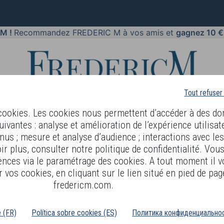
 M !
Recommandez FREDERIC M à vos amis et
gagnez 10 €
Tout refuser
 cookies. Les cookies nous permettent d’accéder à des do
uivantes : analyse et amélioration de l’expérience utilisat
nus ; mesure et analyse d’audience ; interactions avec le
PARFUMS
BODY LANGUAGE
BLOG
DIAGNOSTIC PEAU
r plus, consulter notre politique de confidentialité. Vou
ences via le paramétrage des cookies. A tout moment il v
U CORPS
 vos cookies, en cliquant sur le lien situé en pied de pag
fredericm.com.
é (FR)
Política sobre cookies (ES)
Политика конфиденциальнос