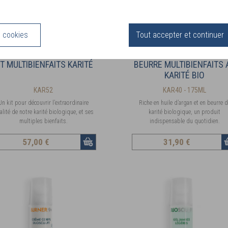
s cookies
Tout accepter et continuer
IT MULTIBIENFAITS KARITÉ
BEURRE MULTIBIENFAITS 
KARITÉ BIO
KAR52
KAR40 - 175ML
Un kit pour découvrir l’extraordinaire
Riche en huile d’argan et en beurre d
alité de notre karité biologique, et ses
karité biologique, un produit
multiples bienfaits.
indispensable du quotidien.
57
,00 €
31
,90 €