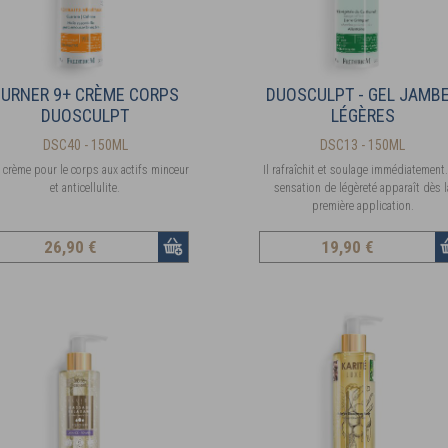
BURNER 9+ CRÈME CORPS
DUOSCULPT - GEL JAMB
DUOSCULPT
LÉGÈRES
DSC40 - 150ML
DSC13 - 150ML
 crème pour le corps aux actifs minceur
Il rafraîchit et soulage immédiatement
et anticellulite.
sensation de légèreté apparaît dès l
première application.
26
,90 €
19
,90 €