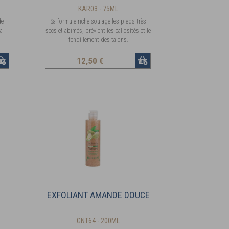
KAR03 - 75ML
de
Sa formule riche soulage les pieds très
ra
secs et abîmés, prévient les callosités et le
fendillement des talons.
12
,50 €
EXFOLIANT AMANDE DOUCE
GNT64 - 200ML