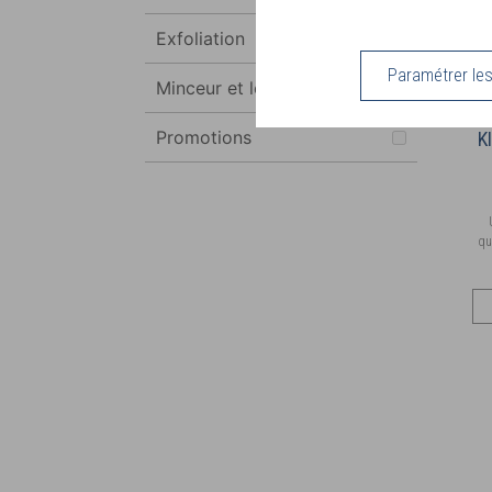
Exfoliation
Paramétrer le
Minceur et légèreté
Promotions
K
qu