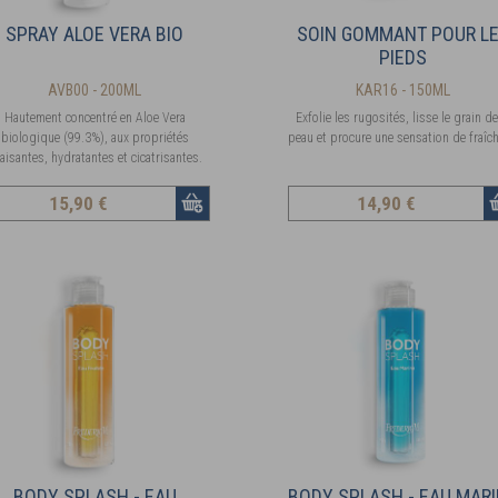
SPRAY ALOE VERA BIO
SOIN GOMMANT POUR L
PIEDS
AVB00 - 200ML
KAR16 - 150ML
Hautement concentré en Aloe Vera
Exfolie les rugosités, lisse le grain de
biologique (99.3%), aux propriétés
peau et procure une sensation de fraîch
aisantes, hydratantes et cicatrisantes.
15
,90 €
14
,90 €
BODY SPLASH - EAU
BODY SPLASH - EAU MAR