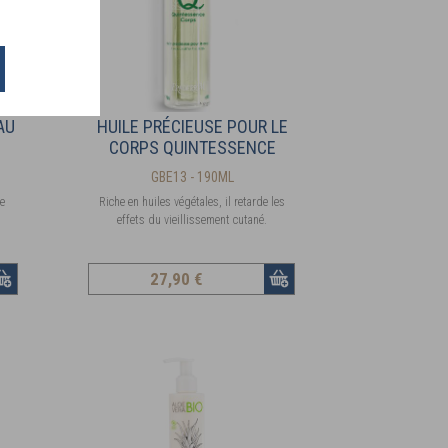
AU
HUILE PRÉCIEUSE POUR LE
CORPS QUINTESSENCE
GBE13 - 190ML
e
Riche en huiles végétales, il retarde les
effets du vieillissement cutané.
27
,90 €