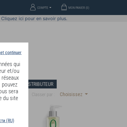
COMPTE
MON PANIER (
0
)
Cliquez ici pour en savoir plus.
 et continuer
nnées qui
eur et/ou
s réseaux
DEVENIR DISTRIBUTEUR
s pouvez
ous sera
Choisissez
Classer par :
e du site
ти (RU)