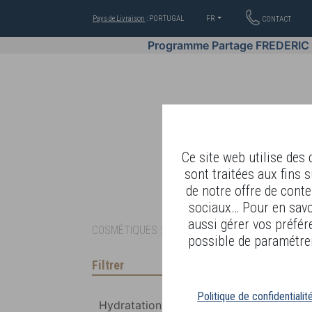
Pays de Livraison
: PORTUGAL
FR
CONTACT
Programme Partage FREDERIC
Ce site web utilise des
sont traitées aux fins s
de notre offre de conte
OFFRES
COSMÉTIQUES
sociaux… Pour en savoi
aussi gérer vos préfér
>
>
COSMÉTIQUES
CORPS ET CHEVEUX
SOIN D
possible de paramétrer
Filtrer
Politique de confidentialit
Hydratation