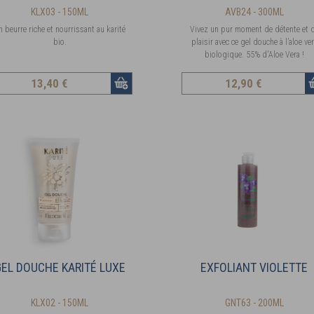
KLX03 - 150ML
AVB24 - 300ML
n beurre riche et nourrissant au karité
Vivez un pur moment de détente et 
bio.
plaisir avec ce gel douche à l’aloe ve
biologique. 55% d'Aloe Vera !
13
,40 €
12
,90 €
GEL DOUCHE KARITÉ LUXE
EXFOLIANT VIOLETTE
KLX02 - 150ML
GNT63 - 200ML