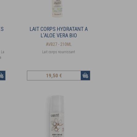
ES
LAIT CORPS HYDRATANT A
L'ALOE VERA BIO
AVB27 - 210ML
. La
Lait corps nourrissant
a
19
,50 €