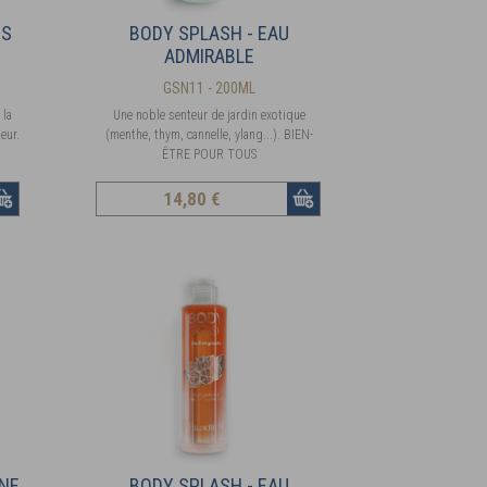
ES
BODY SPLASH - EAU
ADMIRABLE
GSN11 - 200ML
 la
Une noble senteur de jardin exotique
eur.
(menthe, thym, cannelle, ylang...). BIEN-
ÊTRE POUR TOUS
14
,80 €
INE
BODY SPLASH - EAU