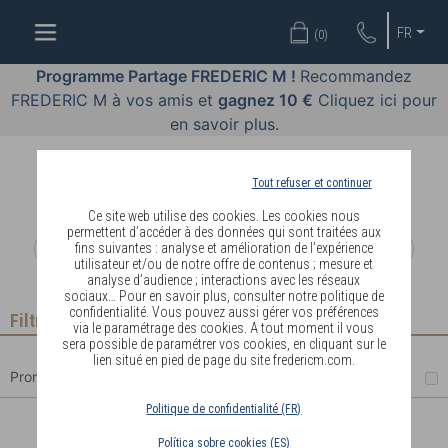
OFFRES
FR
(
0
)
COSMÉTIQUES
Programme Partage FREDERIC M !
Recommandez
FREDERIC M à vos amis et
gagnez 10 €
Cliquez ici pour
PARFUMS
en savoir plus.
BODY
LANGUAGE
Tout refuser et continuer
Ce site web utilise des cookies. Les cookies nous
BLOG
permettent d’accéder à des données qui sont traitées aux
fins suivantes : analyse et amélioration de l’expérience
utilisateur et/ou de notre offre de contenus ; mesure et
DIAGNOSTIC
analyse d’audience ; interactions avec les réseaux
PEAU
sociaux… Pour en savoir plus, consulter notre politique de
confidentialité. Vous pouvez aussi gérer vos préférences
Filtrer
via le paramétrage des cookies. A tout moment il vous
DEVENIR
sera possible de paramétrer vos cookies, en cliquant sur le
lien situé en pied de page du site fredericm.com.
DISTRIBUTEUR
Promotions
Politique de confidentialité (FR)
SOIN CAPILLAIRE ANTICHUTE
Política sobre cookies (ES)