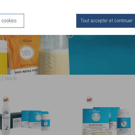
Les s
BODY L
s cookies
Tout accepter et continuer
Des solutions Bien-Être 
EZ MALIN