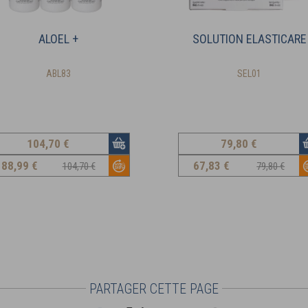
ALOEL +
SOLUTION ELASTICARE
ABL83
SEL01
104
,70 €
79
,80 €
88
,99 €
67
,83 €
104,70 €
79,80 €
PARTAGER CETTE PAGE