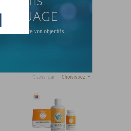
olutions
ANGUAGE
pour atteindre vos objectifs.
Choisissez
Classer par :