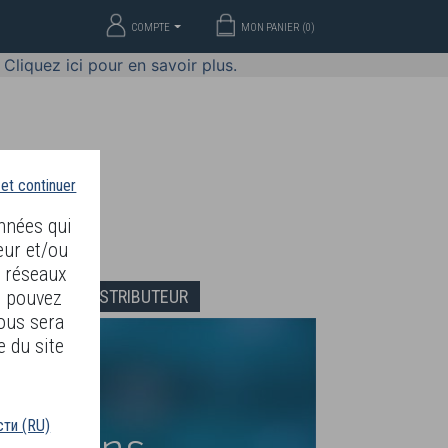
COMPTE
MON PANIER (
0
)
Cliquez ici pour en savoir plus.
 et continuer
nnées qui
eur et/ou
s réseaux
DEVENIR DISTRIBUTEUR
s pouvez
ous sera
e du site
ти (RU)