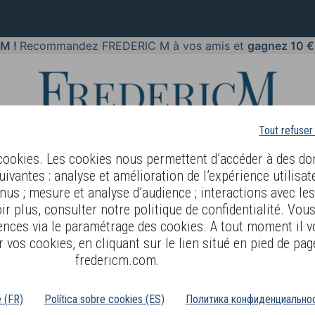
 M !
Recommandez FREDERIC M à vos amis et
gagnez 10 €
Tout refuser
 cookies. Les cookies nous permettent d’accéder à des do
uivantes : analyse et amélioration de l’expérience utilisat
nus ; mesure et analyse d’audience ; interactions avec le
PARFUMS
BODY LANGUAGE
BLOG
DIAGNOSTIC PEAU
r plus, consulter notre politique de confidentialité. Vou
ences via le paramétrage des cookies. A tout moment il v
 vos cookies, en cliquant sur le lien situé en pied de pag
fredericm.com.
é (FR)
Política sobre cookies (ES)
Политика конфиденциальнос