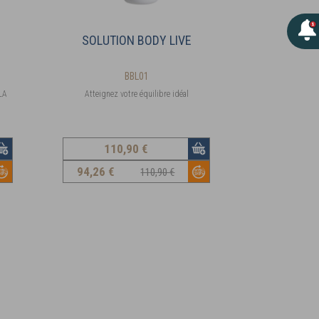
SOLUTION BODY LIVE
BBL01
LA
Atteignez votre équilibre idéal
110
,90 €
94
,26 €
110,90 €