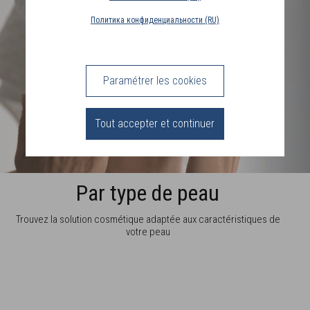
PAYS
Политика конфиденциальности (RU)
DE
LIVRAISON
(PT)
Paramétrer les cookies
CONNEXION
Tout accepter et continuer
Par type de peau
Trouvez la solution cosmétique adaptée
aux caractéristiques de
votre peau