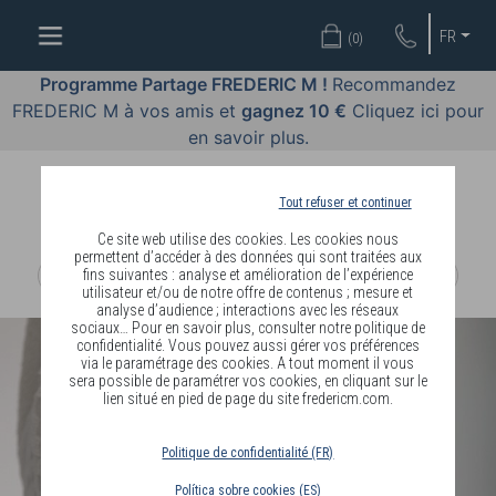
OFFRES
FR
(
0
)
COSMÉTIQUES
Programme Partage FREDERIC M !
Recommandez
FREDERIC M à vos amis et
gagnez 10 €
Cliquez ici pour
PARFUMS
en savoir plus.
BODY
LANGUAGE
Tout refuser et continuer
Ce site web utilise des cookies. Les cookies nous
BLOG
permettent d’accéder à des données qui sont traitées aux
fins suivantes : analyse et amélioration de l’expérience
utilisateur et/ou de notre offre de contenus ; mesure et
DIAGNOSTIC
analyse d’audience ; interactions avec les réseaux
PEAU
sociaux… Pour en savoir plus, consulter notre politique de
confidentialité. Vous pouvez aussi gérer vos préférences
via le paramétrage des cookies. A tout moment il vous
DEVENIR
sera possible de paramétrer vos cookies, en cliquant sur le
lien situé en pied de page du site fredericm.com.
DISTRIBUTEUR
Politique de confidentialité (FR)
Política sobre cookies (ES)