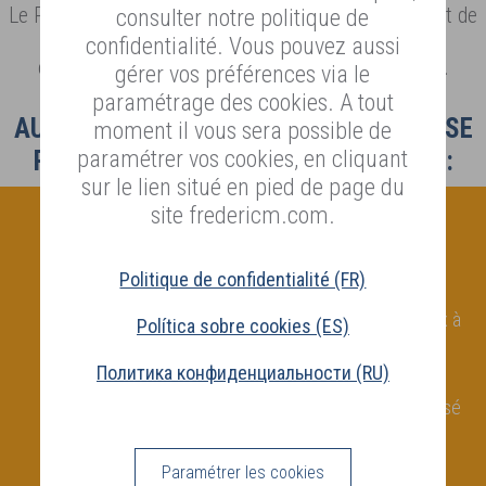
PAYS
Le Programme Bienvenue FREDERIC M vous permet de
consulter notre politique de
DE
cumuler des réductions
confidentialité. Vous pouvez aussi
LIVRAISON
en conseillant à vos amis vos produits préférés.
gérer vos préférences via le
(PT)
paramétrage des cookies. A tout
AUJOURD’HUI, VOTRE ENTHOUSIASME SE
moment il vous sera possible de
CONNEXION
paramétrer vos cookies, en cliquant
RÉCOMPENSE EN 3 ÉTAPES SIMPLES :
sur le lien situé en pied de page du
site fredericm.com.
Politique de confidentialité (FR)
Grâce au bouton de partage, je peux à
Política sobre cookies (ES)
tout moment faire découvrir à mes
Политика конфиденциальности (RU)
amis les produits ou les gammes de
mon choix avec mon lien personnalisé
Paramétrer les cookies