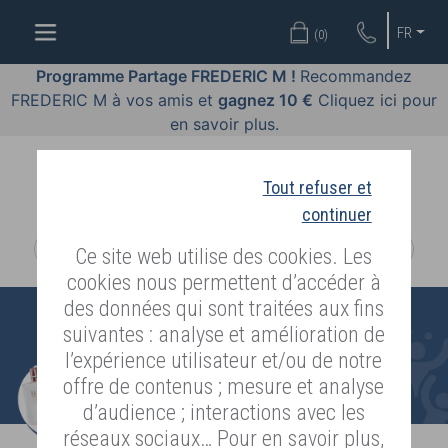
OFFRES
FR
(
0
)
COSMÉTIQUES
Programme Partage FREDERIC M !
Recommandez
FREDERIC M à vos amis et
gagnez 10 €
Cliquez ici pour
PARFUMS
en savoir plus.
BODY
LANGUAGE
Tout refuser et
continuer
BLOG
Ce site web utilise des cookies. Les
DIAGNOSTIC
cookies nous permettent d’accéder à
PEAU
des données qui sont traitées aux fins
suivantes : analyse et amélioration de
DEVENIR
l’expérience utilisateur et/ou de notre
DISTRIBUTEUR
offre de contenus ; mesure et analyse
d’audience ; interactions avec les
réseaux sociaux… Pour en savoir plus,