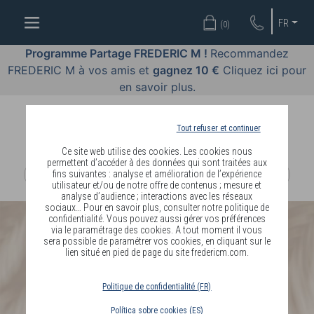
OFFRES
FR
(
0
)
COSMÉTIQUES
Programme Partage FREDERIC M !
Recommandez
FREDERIC M à vos amis et
gagnez 10 €
Cliquez ici pour
PARFUMS
en savoir plus.
BODY
LANGUAGE
Tout refuser et continuer
Ce site web utilise des cookies. Les cookies nous
BLOG
permettent d’accéder à des données qui sont traitées aux
fins suivantes : analyse et amélioration de l’expérience
utilisateur et/ou de notre offre de contenus ; mesure et
DIAGNOSTIC
analyse d’audience ; interactions avec les réseaux
PEAU
sociaux… Pour en savoir plus, consulter notre politique de
confidentialité. Vous pouvez aussi gérer vos préférences
via le paramétrage des cookies. A tout moment il vous
DEVENIR
sera possible de paramétrer vos cookies, en cliquant sur le
lien situé en pied de page du site fredericm.com.
DISTRIBUTEUR
Politique de confidentialité (FR)
Política sobre cookies (ES)