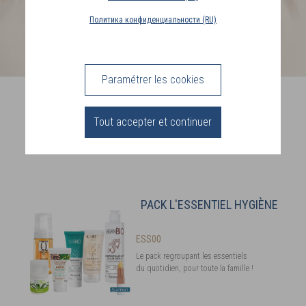
PAYS
Политика конфиденциальности (RU)
DE
LIVRAISON
(FR)
Paramétrer les cookies
Best sellers
CONNEXION
à prix doux
Tout accepter et continuer
PACK L'ESSENTIEL HYGIÈNE
ESS00
Le pack regroupant les essentiels
du quotidien, pour toute la famille !