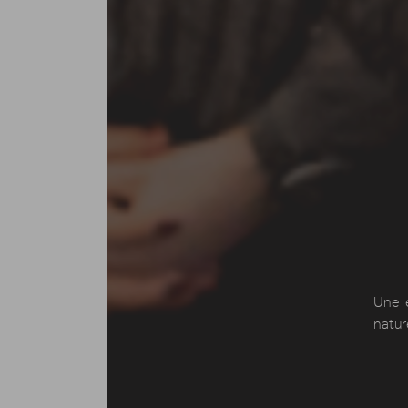
Une 
natur