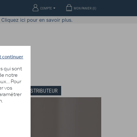
COMPTE
MON PANIER (
0
)
Cliquez ici pour en savoir plus.
t continuer
s qui sont
 de notre
iaux… Pour
er vos
DEVENIR DISTRIBUTEUR
paramétrer
m.