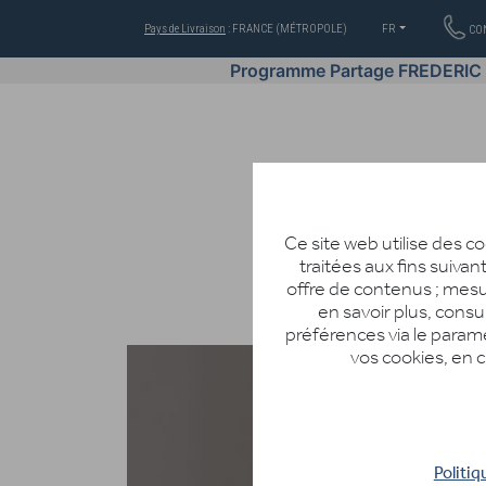
Pays de Livraison
: FRANCE (MÉTROPOLE)
FR
CO
Programme Partage FREDERIC
Ce site web utilise des 
traitées aux fins suivan
offre de contenus ; mesu
en savoir plus, consu
OFFRES
COSMÉTIQUES
préférences via le param
vos cookies, en c
Politiq