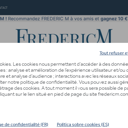
NTACT
 M !
Recommandez FREDERIC M à vos amis et
gagnez 10 €
Tout refuser e
cookies. Les cookies nous permettent d’accéder à des donnée
tes : analyse et amélioration de l’expérience utilisateur et/ou
re et analyse d’audience ; interactions avec les réseaux soc
lter notre politique de confidentialité. Vous pouvez aussi gér
PARFUMS
BODY LANGUAGE
BLOG
DIAGNOSTIC PEAU
étrage des cookies. A tout moment il vous sera possible de 
liquant sur le lien situé en pied de page du site fredericm.co
ue de confidentialité (FR)
Política sobre cookies (ES)