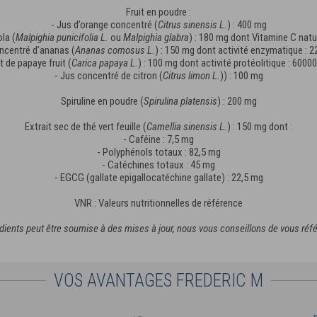
Fruit en poudre :
- Jus d’orange concentré (
Citrus sinensis L.
) : 400 mg
la (
Malpighia punicifolia L.
ou
Malpighia glabra
) : 180 mg dont Vitamine C natu
ncentré d’ananas (
Ananas comosus L.
) : 150 mg dont activité enzymatique :
it de papaye fruit (
Carica papaya L.
) : 100 mg dont activité protéolitique : 600
- Jus concentré de citron (
Citrus limon L.
)) : 100 mg
Spiruline en poudre (
Spirulina platensis
) : 200 mg
Extrait sec de thé vert feuille (
Camellia sinensis L.
) : 150 mg dont :
- Caféine : 7,5 mg
- Polyphénols totaux : 82,5 mg
- Catéchines totaux : 45 mg
- EGCG (gallate epigallocatéchine gallate) : 22,5 mg
VNR : Valeurs nutritionnelles de référence
édients peut être soumise à des mises à jour, nous vous conseillons de vous réfé
VOS AVANTAGES FREDERIC M