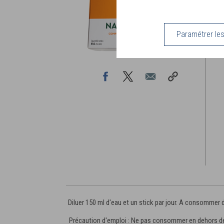
r
•
a
d
Paramétrer le
•
•
Diluer 150 ml d'eau et un stick par jour. A consommer d
Précaution d'emploi : Ne pas consommer en dehors des 