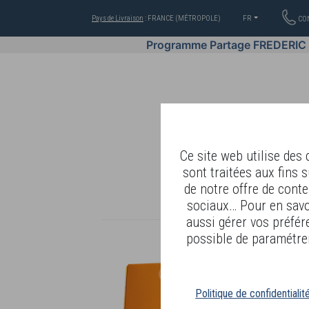
Pays de Livraison
: FRANCE (MÉTROPOLE)
FR
CO
Programme Partage FREDERIC
Ce site web utilise des
sont traitées aux fins s
de notre offre de conte
OFFRES
COSMÉTIQUES
sociaux… Pour en savoi
aussi gérer vos préfér
possible de paramétrer
R
Politique de confidentialit
M