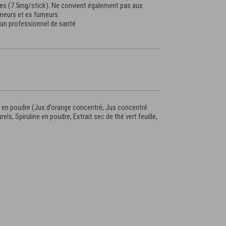
tes (7.5mg/stick). Ne convient également pas aux
umeurs et ex fumeurs.
 un professionnel de santé
its en poudre (Jus d’orange concentré, Jus concentré
s, Spiruline en poudre, Extrait sec de thé vert feuille,