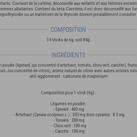
ants. Contient de la caféine, déconseillé aux enfants et aux femmes encein
emmes allaitantes. Contient du bêta-Carotène, il est donc déconseillé aux f
ypothyroïdie ou un traitement de la thyroïde doivent préalablement consulter
COMPOSITION
14 sticks de 6g, soit 84g.
INGRÉDIENTS
n poudre (épinard, jus concentré d’artichaut, tomate, chou vert, carotte), fru
uit, Jus concentré de citron), arôme naturel de citron avec autres arômes naturel
anti-agglomérant : carbonate de magnésium
Composition pour 1 stick (6g) :
Légumes en poudre :
- Epinard : 400 mg
- Artichaut (
Cynara scolymus L.
) : 333 mg dont cynarine : 8.3 mg
- Tomate : 200 mg
- Chou vert : 100 mg
- Carotte : 100 mg