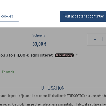
énale. Il agit comme un support de détoxification.
 L’Artichaut (
Cynara scolymus
) : Les feuilles d’Artichaut sont traditionnelleme
ux fonctions normales d’élimination urinaires, maintenir un foie sain, et sont p
etoxification.
s cookies
Tout accepter et continuer
 Le Thé Vert (
Camellia sinensis
) : Les feuilles de Thé Vert aide à l’élimination ré
 Ce produit est riche en Vitamine C
Votre prix
33,00 €
En stock
UTILISATION
urant le petit-déjeuner. Il est conseillé d'utiliser NATURODETOX sur une pério
repas. Ce produit ne peut remplacer une alimentation habituelle et diversifiée