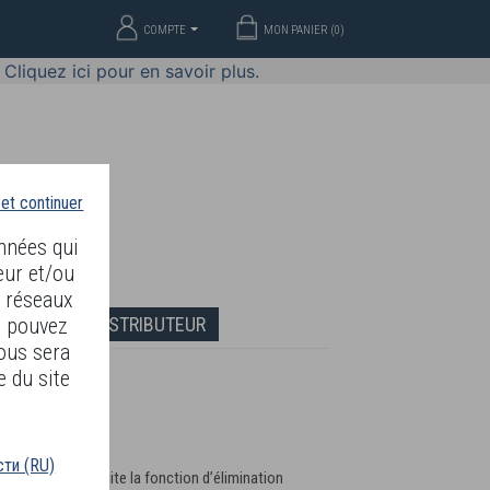
COMPTE
MON PANIER (
0
)
Cliquez ici pour en savoir plus.
 et continuer
nnées qui
eur et/ou
s réseaux
DEVENIR DISTRIBUTEUR
s pouvez
ous sera
e du site
ти (RU)
on vert qui facilite la fonction d’élimination