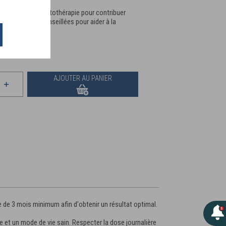
nt utilisées en phytothérapie pour contribuer
lus largement conseillées pour aider à la
nale de l’eau.
AJOUTER AU PANIER
de de 3 mois minimum afin d'obtenir un résultat optimal.
 et un mode de vie sain. Respecter la dose journalière