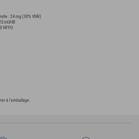
relle : 24 mg (30% VNR)
 225 mUHB
000 NFPU
rer à l'emballage.