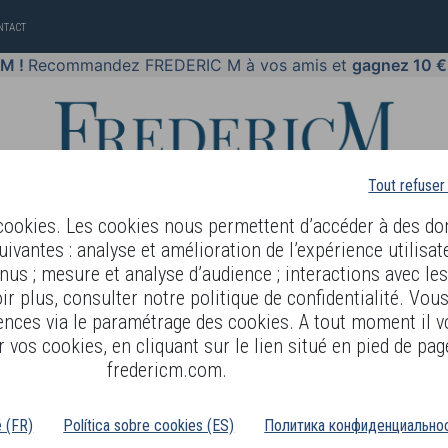
NTACT
 M !
Recommandez FREDERIC M à vos amis et
gagnez 10 €
Tout refuser
 cookies. Les cookies nous permettent d’accéder à des do
uivantes : analyse et amélioration de l’expérience utilisat
nus ; mesure et analyse d’audience ; interactions avec le
PARFUMS
BODY LANGUAGE
BLOG
DIAGNOSTIC PEAU
r plus, consulter notre politique de confidentialité. Vou
ences via le paramétrage des cookies. A tout moment il v
 vos cookies, en cliquant sur le lien situé en pied de pag
NATURODETOX
fredericm.com.
ÉFÉRENCE : NAT01 - 84gr
é (FR)
Política sobre cookies (ES)
Политика конфиденциальнос
élange de fruits et légumes, Naturodetox est un complément alimentaire au citr