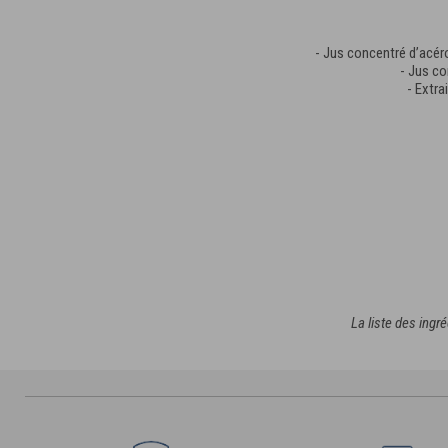
- Jus concentré d’acéro
- Jus co
- Extra
La liste des ingr