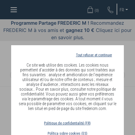
OFFRES
FR
(
0
)
COSMÉTIQUES
Programme Partage FREDERIC M !
Recommandez
FREDERIC M à vos amis et
gagnez 10 €
Cliquez ici pour
PARFUMS
en savoir plus.
BODY
LANGUAGE
Tout refuser et continuer
Ce site web utilise des cookies. Les cookies nous
BLOG
permettent d’accéder à des données qui sont traitées aux
fins suivantes : analyse et amélioration de l’expérience
utilisateur et/ou de notre offre de contenus ; mesure et
DIAGNOSTIC
analyse d’audience ; interactions avec les réseaux
PEAU
sociaux… Pour en savoir plus, consulter notre politique de
confidentialité. Vous pouvez aussi gérer vos préférences
via le paramétrage des cookies. A tout moment il vous
DEVENIR
sera possible de paramétrer vos cookies, en cliquant sur le
lien situé en pied de page du site fredericm.com.
DISTRIBUTEUR
Politique de confidentialité (FR)
Política sobre cookies (ES)