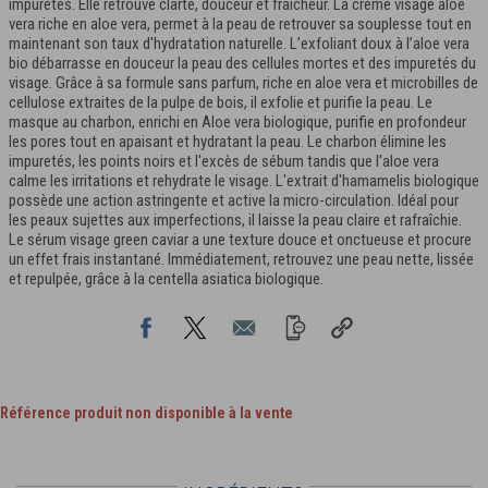
impuretés. Elle retrouve clarté, douceur et fraîcheur. La crème visage aloe
vera riche en aloe vera, permet à la peau de retrouver sa souplesse tout en
maintenant son taux d'hydratation naturelle. L’exfoliant doux à l’aloe vera
bio débarrasse en douceur la peau des cellules mortes et des impuretés du
visage. Grâce à sa formule sans parfum, riche en aloe vera et microbilles de
cellulose extraites de la pulpe de bois, il exfolie et purifie la peau. Le
masque au charbon, enrichi en Aloe vera biologique, purifie en profondeur
les pores tout en apaisant et hydratant la peau. Le charbon élimine les
impuretés, les points noirs et l'excès de sébum tandis que l'aloe vera
calme les irritations et rehydrate le visage. L'extrait d'hamamelis biologique
possède une action astringente et active la micro-circulation. Idéal pour
les peaux sujettes aux imperfections, il laisse la peau claire et rafraîchie.
Le sérum visage green caviar a une texture douce et onctueuse et procure
un effet frais instantané. Immédiatement, retrouvez une peau nette, lissée
et repulpée, grâce à la centella asiatica biologique.
Référence produit non disponible à la vente