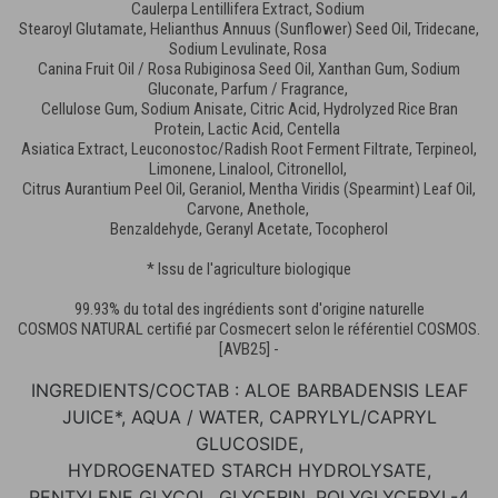
Caulerpa Lentillifera Extract, Sodium
Stearoyl Glutamate, Helianthus Annuus (Sunflower) Seed Oil, Tridecane,
Sodium Levulinate, Rosa
Canina Fruit Oil / Rosa Rubiginosa Seed Oil, Xanthan Gum, Sodium
Gluconate, Parfum / Fragrance,
Cellulose Gum, Sodium Anisate, Citric Acid, Hydrolyzed Rice Bran
Protein, Lactic Acid, Centella
Asiatica Extract, Leuconostoc/Radish Root Ferment Filtrate, Terpineol,
Limonene, Linalool, Citronellol,
Citrus Aurantium Peel Oil, Geraniol, Mentha Viridis (Spearmint) Leaf Oil,
Carvone, Anethole,
Benzaldehyde, Geranyl Acetate, Tocopherol
* Issu de l'agriculture biologique
99.93% du total des ingrédients sont d'origine naturelle
COSMOS NATURAL certifié par Cosmecert selon le référentiel COSMOS.
[AVB25] -
INGREDIENTS/COCTAB : ALOE BARBADENSIS LEAF
JUICE*, AQUA / WATER, CAPRYLYL/CAPRYL
GLUCOSIDE,
HYDROGENATED STARCH HYDROLYSATE,
PENTYLENE GLYCOL, GLYCERIN, POLYGLYCERYL-4