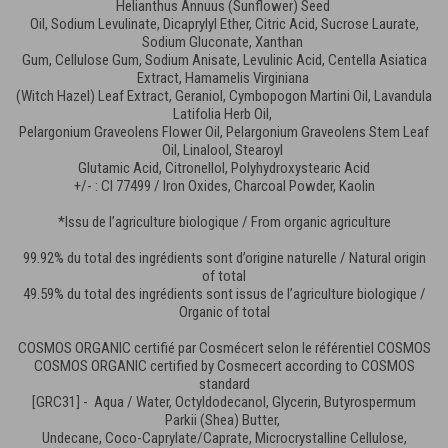
Helianthus Annuus (Sunflower) Seed
Oil, Sodium Levulinate, Dicaprylyl Ether, Citric Acid, Sucrose Laurate,
Sodium Gluconate, Xanthan
Gum, Cellulose Gum, Sodium Anisate, Levulinic Acid, Centella Asiatica
Extract, Hamamelis Virginiana
(Witch Hazel) Leaf Extract, Geraniol, Cymbopogon Martini Oil, Lavandula
Latifolia Herb Oil,
Pelargonium Graveolens Flower Oil, Pelargonium Graveolens Stem Leaf
Oil, Linalool, Stearoyl
Glutamic Acid, Citronellol, Polyhydroxystearic Acid
+/- : CI 77499 / Iron Oxides, Charcoal Powder, Kaolin
*Issu de l’agriculture biologique / From organic agriculture
99.92% du total des ingrédients sont d’origine naturelle / Natural origin
of total
49.59% du total des ingrédients sont issus de l’agriculture biologique /
Organic of total
COSMOS ORGANIC certifié par Cosmécert selon le référentiel COSMOS
COSMOS ORGANIC certified by Cosmecert according to COSMOS
standard
[GRC31] - Aqua / Water, Octyldodecanol, Glycerin, Butyrospermum
Parkii (Shea) Butter,
Undecane, Coco-Caprylate/Caprate, Microcrystalline Cellulose,