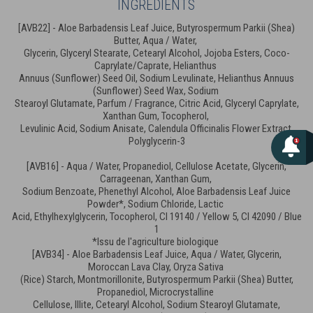
INGRÉDIENTS
[AVB22] - Aloe Barbadensis Leaf Juice, Butyrospermum Parkii (Shea)
Butter, Aqua / Water,
Glycerin, Glyceryl Stearate, Cetearyl Alcohol, Jojoba Esters, Coco-
Caprylate/Caprate, Helianthus
Annuus (Sunflower) Seed Oil, Sodium Levulinate, Helianthus Annuus
(Sunflower) Seed Wax, Sodium
Stearoyl Glutamate, Parfum / Fragrance, Citric Acid, Glyceryl Caprylate,
Xanthan Gum, Tocopherol,
Levulinic Acid, Sodium Anisate, Calendula Officinalis Flower Extract,
Polyglycerin-3
[AVB16] - Aqua / Water, Propanediol, Cellulose Acetate, Glycerin,
Carrageenan, Xanthan Gum,
Sodium Benzoate, Phenethyl Alcohol, Aloe Barbadensis Leaf Juice
Powder*, Sodium Chloride, Lactic
Acid, Ethylhexylglycerin, Tocopherol, CI 19140 / Yellow 5, CI 42090 / Blue
1
*Issu de l'agriculture biologique
[AVB34] - Aloe Barbadensis Leaf Juice, Aqua / Water, Glycerin,
Moroccan Lava Clay, Oryza Sativa
(Rice) Starch, Montmorillonite, Butyrospermum Parkii (Shea) Butter,
Propanediol, Microcrystalline
Cellulose, Illite, Cetearyl Alcohol, Sodium Stearoyl Glutamate,