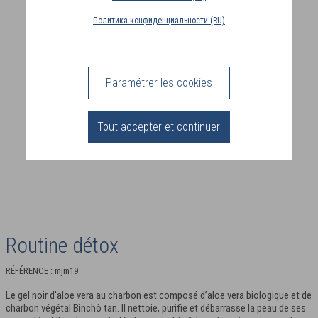
PAYS
Политика конфиденциальности (RU)
DE
LIVRAISON
(FR)
Paramétrer les cookies
CONNEXION
Tout accepter et continuer
Routine détox
RÉFÉRENCE : mjm19
Le gel noir d'aloe vera au charbon est composé d’aloe vera biologique et de
charbon végétal Binchô tan. Il nettoie, purifie et débarrasse la peau de ses