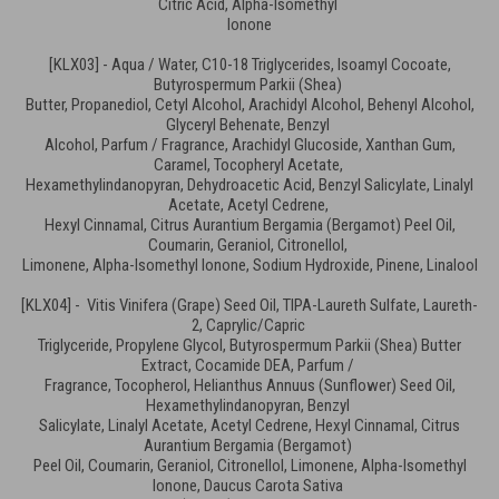
Citric Acid, Alpha-Isomethyl
Ionone
[KLX03] - Aqua / Water, C10-18 Triglycerides, Isoamyl Cocoate,
Butyrospermum Parkii (Shea)
Butter, Propanediol, Cetyl Alcohol, Arachidyl Alcohol, Behenyl Alcohol,
Glyceryl Behenate, Benzyl
Alcohol, Parfum / Fragrance, Arachidyl Glucoside, Xanthan Gum,
Caramel, Tocopheryl Acetate,
Hexamethylindanopyran, Dehydroacetic Acid, Benzyl Salicylate, Linalyl
Acetate, Acetyl Cedrene,
Hexyl Cinnamal, Citrus Aurantium Bergamia (Bergamot) Peel Oil,
Coumarin, Geraniol, Citronellol,
Limonene, Alpha-Isomethyl Ionone, Sodium Hydroxide, Pinene, Linalool
[KLX04] - Vitis Vinifera (Grape) Seed Oil, TIPA-Laureth Sulfate, Laureth-
2, Caprylic/Capric
Triglyceride, Propylene Glycol, Butyrospermum Parkii (Shea) Butter
Extract, Cocamide DEA, Parfum /
Fragrance, Tocopherol, Helianthus Annuus (Sunflower) Seed Oil,
Hexamethylindanopyran, Benzyl
Salicylate, Linalyl Acetate, Acetyl Cedrene, Hexyl Cinnamal, Citrus
Aurantium Bergamia (Bergamot)
Peel Oil, Coumarin, Geraniol, Citronellol, Limonene, Alpha-Isomethyl
Ionone, Daucus Carota Sativa