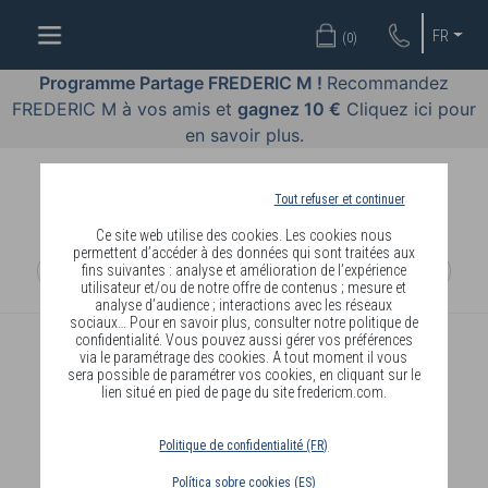
OFFRES
FR
(
0
)
COSMÉTIQUES
Programme Partage FREDERIC M !
Recommandez
FREDERIC M à vos amis et
gagnez 10 €
Cliquez ici pour
PARFUMS
en savoir plus.
BODY
LANGUAGE
Tout refuser et continuer
Ce site web utilise des cookies. Les cookies nous
BLOG
permettent d’accéder à des données qui sont traitées aux
fins suivantes : analyse et amélioration de l’expérience
utilisateur et/ou de notre offre de contenus ; mesure et
DIAGNOSTIC
analyse d’audience ; interactions avec les réseaux
PEAU
sociaux… Pour en savoir plus, consulter notre politique de
confidentialité. Vous pouvez aussi gérer vos préférences
via le paramétrage des cookies. A tout moment il vous
DEVENIR
sera possible de paramétrer vos cookies, en cliquant sur le
lien situé en pied de page du site fredericm.com.
DISTRIBUTEUR
Politique de confidentialité (FR)
Política sobre cookies (ES)