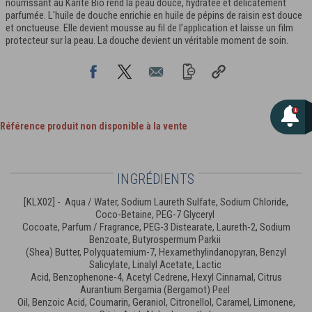
nourrissant au Karité Bio rend la peau douce, hydratée et délicatement
parfumée. L'huile de douche enrichie en huile de pépins de raisin est douce
et onctueuse. Elle devient mousse au fil de l’application et laisse un film
protecteur sur la peau. La douche devient un véritable moment de soin.
Référence produit non disponible à la vente
INGRÉDIENTS
[KLX02] - Aqua / Water, Sodium Laureth Sulfate, Sodium Chloride,
Coco-Betaine, PEG-7 Glyceryl
Cocoate, Parfum / Fragrance, PEG-3 Distearate, Laureth-2, Sodium
Benzoate, Butyrospermum Parkii
(Shea) Butter, Polyquaternium-7, Hexamethylindanopyran, Benzyl
Salicylate, Linalyl Acetate, Lactic
Acid, Benzophenone-4, Acetyl Cedrene, Hexyl Cinnamal, Citrus
Aurantium Bergamia (Bergamot) Peel
Oil, Benzoic Acid, Coumarin, Geraniol, Citronellol, Caramel, Limonene,