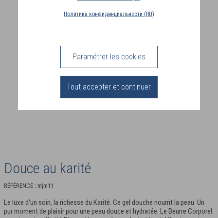
PAYS
Политика конфиденциальности (RU)
DE
LIVRAISON
(FR)
Paramétrer les cookies
CONNEXION
Tout accepter et continuer
Douce au karité
RÉFÉRENCE : mjm11
Le luxe d'un soin, la richesse du Karité. Ce gel douche nourrit la peau. Un
pur moment de plaisir pour une peau douce et hydratée. Le Beurre Corporel