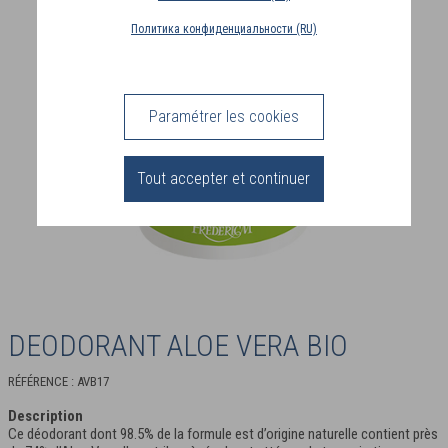
PAYS
Политика конфиденциальности (RU)
DE
LIVRAISON
(FR)
Paramétrer les cookies
CONNEXION
Tout accepter et continuer
DEODORANT ALOE VERA BIO
RÉFÉRENCE : AVB17
Description
Ce déodorant dont 98.5% de la formule est d’origine naturelle contient près