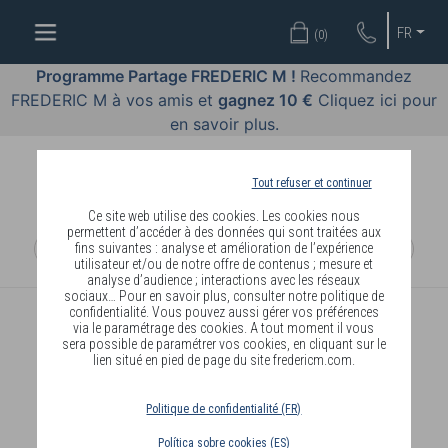
OFFRES
FR
(
0
)
COSMÉTIQUES
Programme Partage FREDERIC M !
Recommandez
FREDERIC M à vos amis et
gagnez 10 €
Cliquez ici pour
PARFUMS
en savoir plus.
BODY
LANGUAGE
Tout refuser et continuer
Ce site web utilise des cookies. Les cookies nous
BLOG
permettent d’accéder à des données qui sont traitées aux
fins suivantes : analyse et amélioration de l’expérience
utilisateur et/ou de notre offre de contenus ; mesure et
DIAGNOSTIC
analyse d’audience ; interactions avec les réseaux
PEAU
sociaux… Pour en savoir plus, consulter notre politique de
confidentialité. Vous pouvez aussi gérer vos préférences
via le paramétrage des cookies. A tout moment il vous
DEVENIR
sera possible de paramétrer vos cookies, en cliquant sur le
lien situé en pied de page du site fredericm.com.
DISTRIBUTEUR
Politique de confidentialité (FR)
Política sobre cookies (ES)