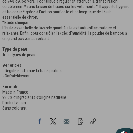
de 74% d’Aloe Vera. Il contribue à réguler et atténuer la transpiration
durablement* sans laisser de traces sur les vêtements*. Il apporte hygiène
et fraicheur * grâce à l’action purifiante et antiseptique de l’huile
essentielle de citron.
*Etude clinique
L'huile essentielle de lavande quant à elle est anti-inflammatoire et
relaxante. Enfin, pour contrôler l'excès d'humidité, la poudre de bambou a
un grand pouvoir absorbant.
Type de peau
Tous types de peau
Bénéfices
- Régule et atténue la transpiration
- Rafraichissant
Formule
Made in France
98.5% d’ingrédients d’origine naturelle.
Produit vegan.
Sans colorant.