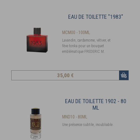
EAU DE TOILETTE "1983"
MCM00 - 100ML
Lavandin, cardamome, vétiver, et
fève tonka pour un bouquet
emblématique FREDERIC M.
35
,00 €
EAU DE TOILETTE 1902 - 80
ML
MND10 - 80ML
Une présence subtile, inoubliable.