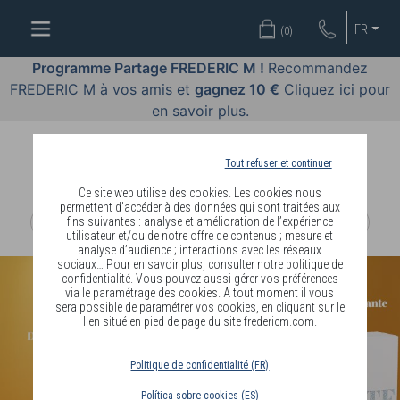
OFFRES
FR
(
0
)
COSMÉTIQUES
Programme Partage FREDERIC M !
Recommandez
FREDERIC M à vos amis et
gagnez 10 €
Cliquez ici pour
PARFUMS
en savoir plus.
BODY
LANGUAGE
Tout refuser et continuer
Ce site web utilise des cookies. Les cookies nous
BLOG
permettent d’accéder à des données qui sont traitées aux
fins suivantes : analyse et amélioration de l’expérience
utilisateur et/ou de notre offre de contenus ; mesure et
DIAGNOSTIC
analyse d’audience ; interactions avec les réseaux
PEAU
sociaux… Pour en savoir plus, consulter notre politique de
confidentialité. Vous pouvez aussi gérer vos préférences
via le paramétrage des cookies. A tout moment il vous
DEVENIR
sera possible de paramétrer vos cookies, en cliquant sur le
lien situé en pied de page du site fredericm.com.
DISTRIBUTEUR
Politique de confidentialité (FR)
Política sobre cookies (ES)