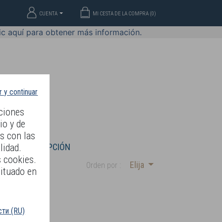
CUENTA
MI CESTA DE LA COMPRA (
0
)
c aquí para obtener más información.
 y continuar
ciones
io y de
es con las
JAS
INSCRIPCIÓN
lidad.
s cookies.
Elija
Orden por :
situado en
ти (RU)