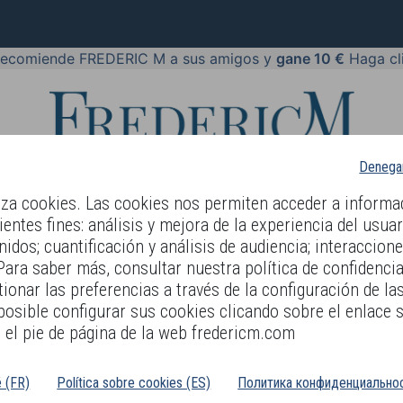
ecomiende FREDERIC M a sus amigos y
gane 10 €
Haga cli
Denegar
iza cookies. Las cookies nos permiten acceder a informa
ientes fines: análisis y mejora de la experiencia del usuar
nidos; cuantificación y análisis de audiencia; interaccion
Y LANGUAGE
COSMÉTICOS
PERFUMES
JOYERÍA
REBA
Para saber más, consultar nuestra política de confidencia
ionar las preferencias a través de la configuración de la
(30 ML)
sible configurar sus cookies clicando sobre el enlace 
el pie de página de la web fredericm.com
é (FR)
Política sobre cookies (ES)
Политика конфиденциальнос