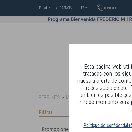
País de entrega
: FRANCIA
ES
CONTACTO
Programa Bienvenida FREDERIC M !
R
Esta página web util
tratadas con los sigu
nuestra oferta de conte
BIENESTAR BY BOD
redes sociales etc. 
También es posible gest
>
>
PERFUMES
MUJER
FRÉDÉRIC M SELECCIÓN 
En todo momento será po
Filtrar
Politique de confidentialit
Promociones