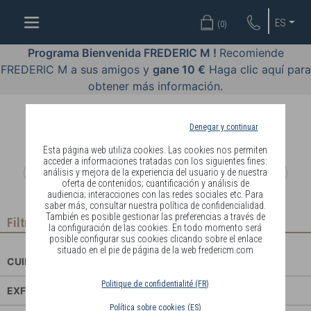
BIENESTAR
ES
(
0
)
BY
BODY
Programa Bienvenida FREDERIC M !
Recomiende
LANGUAGE
FREDERIC M a sus amigos y
gane 10 €
Haga clic aquí para
obtener más información.
COSMÉTICOS
PERFUMES
Denegar y continuar
Esta página web utiliza cookies. Las cookies nos permiten
JOYERÍA
acceder a informaciones tratadas con los siguientes fines:
análisis y mejora de la experiencia del usuario y de nuestra
oferta de contenidos; cuantificación y análisis de
REBAJAS
audiencia; interacciones con las redes sociales etc. Para
saber más, consultar nuestra política de confidencialidad.
También es posible gestionar las preferencias a través de
INSCRIPCIÓN
Filtrar
la configuración de las cookies. En todo momento será
posible configurar sus cookies clicando sobre el enlace
situado en el pie de página de la web fredericm.com
CUIDADOS
PAÍS
Politique de confidentialité (FR)
EXFOLIANTES
DE
Política sobre cookies (ES)