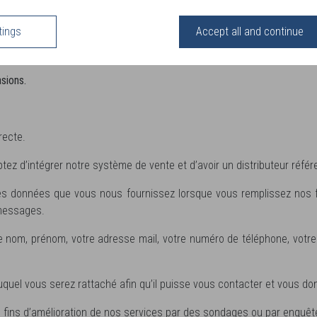
lles ne s’applique pas aux sites internet de tiers y compris ceux s
tings
Accept all and continue
asions.
recte.
ptez d’intégrer notre système de vente et d’avoir un distributeur ré
les données que vous nous fournissez lorsque vous remplissez nos fo
 messages.
nom, prénom, votre adresse mail, votre numéro de téléphone, votre 
uel vous serez rattaché afin qu’il puisse vous contacter et vous don
fins d’amélioration de nos services par des sondages ou par enquête