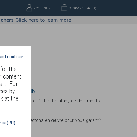
ACCOUNT
SHOPPING CART (
0
)
uchers
Click here to learn more.
 and continue
for the
r content
 ... For
WELLERY
JOIN
ces by
k at the
a transparence et l’intérêt mutuel, ce document a
mesures nous mettons en œuvre pour vous garantir
ти (RU)