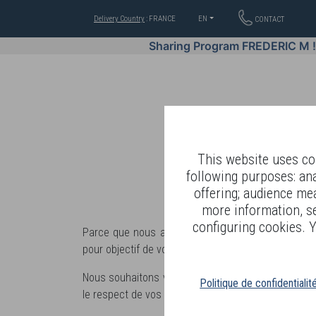
Delivery Country
: FRANCE
EN
CONTACT
Sharing Program FREDERIC M 
This website uses coo
following purposes: an
offering; audience me
WELL-BEING BY
more information, s
configuring cookies. Y
Parce que nous avons à cœur de construire avec n
pour objectif de vous informer sur la manière dont
Nous souhaitons vous faire connaitre et compren
Politique de confidentialit
le respect de vos droits.