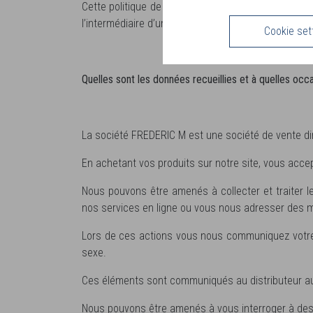
Cette politique de protection des données personne
l’intermédiaire d’un lien Internet.
Cookie set
Quelles sont les données recueillies et à quelles occ
La société FREDERIC M est une société de vente di
En achetant vos produits sur notre site, vous acce
Nous pouvons être amenés à collecter et traiter 
nos services en ligne ou vous nous adresser des
Lors de ces actions vous nous communiquez votre 
sexe.
Ces éléments sont communiqués au distributeur auq
Nous pouvons être amenés à vous interroger à des 