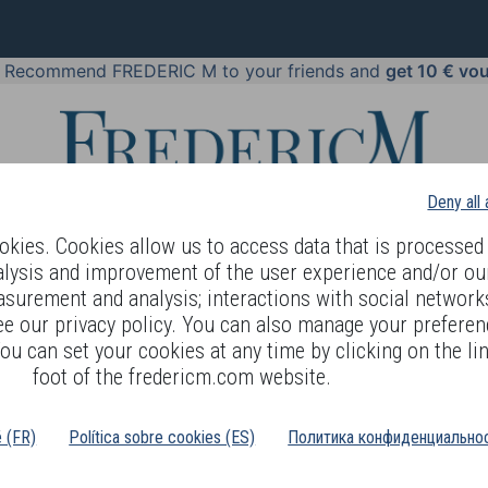
!
Recommend FREDERIC M to your friends and
get 10 € vo
Deny all
kies. Cookies allow us to access data that is processed 
alysis and improvement of the user experience and/or ou
asurement and analysis; interactions with social networks
 BODY LANGUAGE
OFFERS
COSMETICS
PERFUMES
JE
ee our privacy policy. You can also manage your preferen
ou can set your cookies at any time by clicking on the lin
os membres et nos distributeurs des relations fortes basées sur l
foot of the fredericm.com website.
 nous collectons et traitons vos données.
dre pourquoi nous collectons vos données et quels engagements et 
é (FR)
Política sobre cookies (ES)
Политика конфиденциальнос