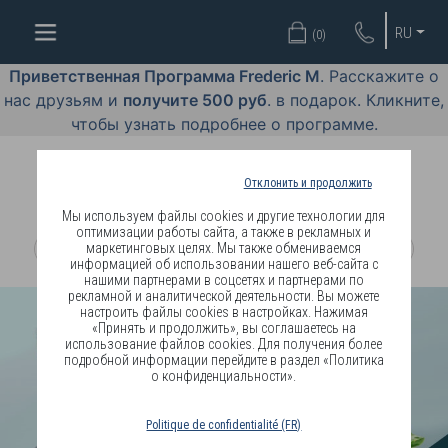
ВАШИ
RU
(
0
)
СКИДКИ
Приветственная Программа Frederic M
. Расскажите о
ИДЕИ
нас друзьям и
получите 500 руб
. в подарок. Кликните,
ПОДАРКОВ
чтобы узнать подробнее о программе.
ПОСЛЕДНИЙ
ШАНС
Отклонить и продолжить
АРОМАТЫ
Мы используем файлы cookies и другие технологии для
оптимизации работы сайта, а также в рекламных и
маркетинговых целях. Мы также обмениваемся
КОСМЕТИКА
информацией об использовании нашего веб-сайта с
нашими партнерами в соцсетях и партнерами по
рекламной и аналитической деятельности. Вы можете
BLOG
настроить файлы cookies в настройках. Нажимая
«Принять и продолжить», вы соглашаетесь на
использование файлов cookies. Для получения более
СТАТЬ
подробной информации перейдите в раздел «Политика
КЛИЕНТОМ
о конфиденциальности».
ЗДОРОВЬЕ
Politique de confidentialité (FR)