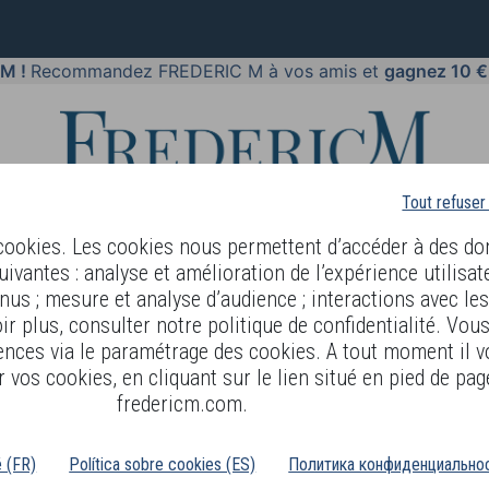
 M !
Recommandez FREDERIC M à vos amis et
gagnez 10 €
Tout refuser
 cookies. Les cookies nous permettent d’accéder à des do
uivantes : analyse et amélioration de l’expérience utilisat
nus ; mesure et analyse d’audience ; interactions avec le
PARFUMS
BODY LANGUAGE
BLOG
DIAGNOSTIC PEAU
r plus, consulter notre politique de confidentialité. Vou
ences via le paramétrage des cookies. A tout moment il v
 vos cookies, en cliquant sur le lien situé en pied de pag
COMPTE
fredericm.com.
'inactivité, votre identification est automatiquement supprimée sur n
é (FR)
Política sobre cookies (ES)
Политика конфиденциальнос