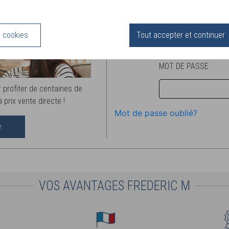
DÉCOUVRIR
VOUS ÊTES DÉJÀ DISTRI
E-MAIL OU IDENTIFIA
s cookies
Tout accepter et continuer
MOT DE PASSE
 profiter de centaines de
 prix vente directe !
Mot de passe oublié?
e
VOS AVANTAGES FREDERIC M