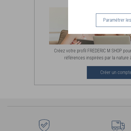
VOUS VENEZ DE NOUS 
Paramétrer le
Créez votre profil FREDERIC M SHOP pour
références inspirées par la nature à
Créer un compt