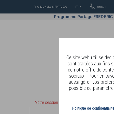
Pays de Livraison
: PORTUGAL
FR
CONTACT
Programme Partage FREDERIC
Ce site web utilise des
sont traitées aux fins s
de notre offre de conte
OFFRES
COSMÉTIQUES
sociaux… Pour en savoi
aussi gérer vos préfér
possible de paramétrer
Votre session a expirée. Au delà de 20 minutes d
Politique de confidentialit