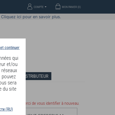
COMPTE
MON PANIER (
0
)
Cliquez ici pour en savoir plus.
 et continuer
nnées qui
eur et/ou
s réseaux
DEVENIR DISTRIBUTEUR
s pouvez
ous sera
e du site
otre serveur. Merci de vous identifier à nouveau.
ти (RU)