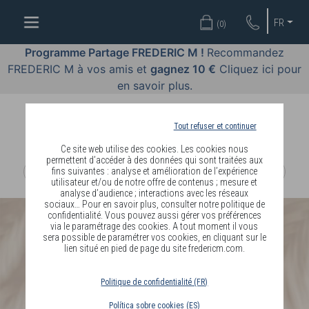
OFFRES
FR
(
0
)
COSMÉTIQUES
Programme Partage FREDERIC M !
Recommandez
FREDERIC M à vos amis et
gagnez 10 €
Cliquez ici pour
PARFUMS
en savoir plus.
BODY
LANGUAGE
Tout refuser et continuer
Ce site web utilise des cookies. Les cookies nous
BLOG
permettent d’accéder à des données qui sont traitées aux
fins suivantes : analyse et amélioration de l’expérience
utilisateur et/ou de notre offre de contenus ; mesure et
DIAGNOSTIC
analyse d’audience ; interactions avec les réseaux
PEAU
sociaux… Pour en savoir plus, consulter notre politique de
confidentialité. Vous pouvez aussi gérer vos préférences
via le paramétrage des cookies. A tout moment il vous
DEVENIR
sera possible de paramétrer vos cookies, en cliquant sur le
lien situé en pied de page du site fredericm.com.
DISTRIBUTEUR
Politique de confidentialité (FR)
Política sobre cookies (ES)