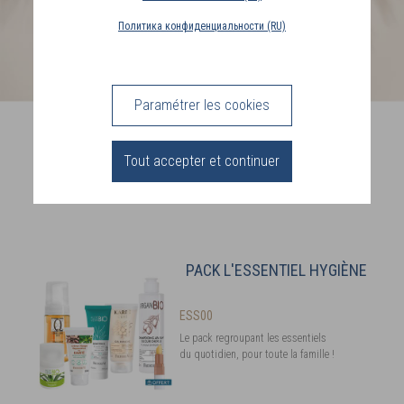
PAYS
Политика конфиденциальности (RU)
DE
LIVRAISON
(LU)
Paramétrer les cookies
Best sellers
CONNEXION
à prix doux
Tout accepter et continuer
PACK L'ESSENTIEL HYGIÈNE
ESS00
Le pack regroupant les essentiels
du quotidien, pour toute la famille !