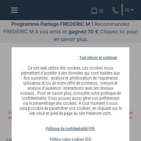
OFFRES
FR
(
0
)
COSMÉTIQUES
Programme Partage FREDERIC M !
Recommandez
FREDERIC M à vos amis et
gagnez 10 €
Cliquez ici pour
PARFUMS
en savoir plus.
BODY
LANGUAGE
Tout refuser et continuer
Ce site web utilise des cookies. Les cookies nous
BLOG
permettent d’accéder à des données qui sont traitées aux
fins suivantes : analyse et amélioration de l’expérience
utilisateur et/ou de notre offre de contenus ; mesure et
DIAGNOSTIC
analyse d’audience ; interactions avec les réseaux
PEAU
sociaux… Pour en savoir plus, consulter notre politique de
confidentialité. Vous pouvez aussi gérer vos préférences
COMPTE
via le paramétrage des cookies. A tout moment il vous
DEVENIR
sera possible de paramétrer vos cookies, en cliquant sur le
Votre session a expirée. Au delà de 20 minutes d'inactivité, votre identification est
lien situé en pied de page du site fredericm.com.
DISTRIBUTEUR
automatiquement supprimée sur notre serveur. Merci de vous identifier à nouveau.
Politique de confidentialité (FR)
VOUS ÊTES DÉJÀ DISTRIBUTEUR OU CLIENT FREDERIC M
Política sobre cookies (ES)
E-MAIL OU IDENTIFIANT