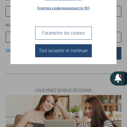
PAYS
Политика конфиденциальности (RU)
DE
LIVRAISON
(FR)
MOT DE PASSE
Paramétrer les cookies
CONNEXION
Mot de passe oublié?
Tout accepter et continuer
Connexion
VOUS VENEZ DE NOUS DÉCOUVRIR