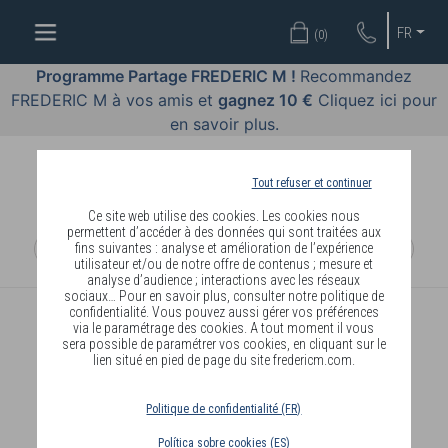
BIEN-
FR
(
0
)
ÊTRE
PAR
Programme Partage FREDERIC M !
Recommandez
BODY
FREDERIC M à vos amis et
gagnez 10 €
Cliquez ici pour
LANGUAGE
en savoir plus.
OFFRES
Tout refuser et continuer
COSMETIQUES
Ce site web utilise des cookies. Les cookies nous
permettent d’accéder à des données qui sont traitées aux
fins suivantes : analyse et amélioration de l’expérience
MAQUILLAGES
utilisateur et/ou de notre offre de contenus ; mesure et
analyse d’audience ; interactions avec les réseaux
PARFUMS
sociaux… Pour en savoir plus, consulter notre politique de
confidentialité. Vous pouvez aussi gérer vos préférences
via le paramétrage des cookies. A tout moment il vous
BIJOUX
sera possible de paramétrer vos cookies, en cliquant sur le
lien situé en pied de page du site fredericm.com.
REJOINDRE
Politique de confidentialité (FR)
Política sobre cookies (ES)