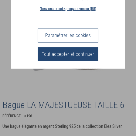
Политика конфиденциальности (RU)
PAYS
DE
LIVRAISON
(DE)
Paramétrer les cookies
CONNEXION
Tout accepter et continuer
Bague LA MAJESTUEUSE TAILLE 6
RÉFÉRENCE : sr196
Une bague élégante en argent Sterling 925 de la collection Elea Silver.