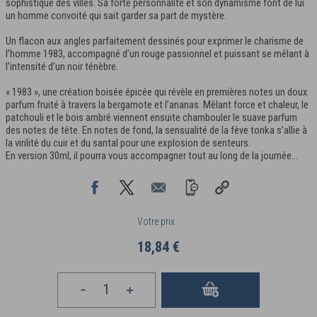
sophistiqué des villes. Sa forte personnalité et son dynamisme font de lui
un homme convoité qui sait garder sa part de mystère.
Un flacon aux angles parfaitement dessinés pour exprimer le charisme de
l’homme 1983, accompagné d’un rouge passionnel et puissant se mêlant à
l’intensité d’un noir ténèbre.
« 1983 », une création boisée épicée qui révèle en premières notes un doux
parfum fruité à travers la bergamote et l’ananas. Mêlant force et chaleur, le
patchouli et le bois ambré viennent ensuite chambouler le suave parfum
des notes de tête. En notes de fond, la sensualité de la fève tonka s’allie à
la virilité du cuir et du santal pour une explosion de senteurs.
En version 30ml, il pourra vous accompagner tout au long de la journée...
Votre prix
18,84 €