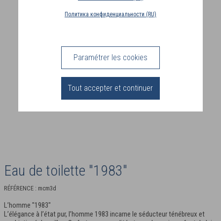
Политика конфиденциальности (RU)
PAYS
DE
LIVRAISON
(DE)
Paramétrer les cookies
CONNEXION
Tout accepter et continuer
Eau de toilette "1983"
RÉFÉRENCE : mcm3d
L’homme "1983"
L’élégance à l’état pur, l’homme 1983 incarne le séducteur ténébreux et