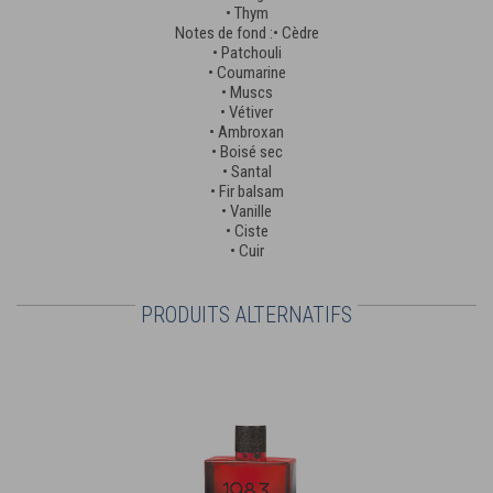
• Thym
Notes de fond :• Cèdre
• Patchouli
• Coumarine
• Muscs
• Vétiver
• Ambroxan
• Boisé sec
• Santal
• Fir balsam
• Vanille
• Ciste
• Cuir
PRODUITS ALTERNATIFS