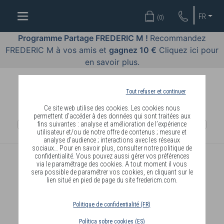
BIEN-
FR
(
0
)
ÊTRE
PAR
Programme Partage FREDERIC M !
Recommandez
BODY
FREDERIC M à vos amis et
gagnez 10 €
Cliquez ici pour
LANGUAGE
en savoir plus.
OFFRES
Tout refuser et continuer
COSMETIQUES
Ce site web utilise des cookies. Les cookies nous
permettent d’accéder à des données qui sont traitées aux
fins suivantes : analyse et amélioration de l’expérience
MAQUILLAGES
utilisateur et/ou de notre offre de contenus ; mesure et
analyse d’audience ; interactions avec les réseaux
PARFUMS
sociaux… Pour en savoir plus, consulter notre politique de
confidentialité. Vous pouvez aussi gérer vos préférences
via le paramétrage des cookies. A tout moment il vous
BIJOUX
sera possible de paramétrer vos cookies, en cliquant sur le
lien situé en pied de page du site fredericm.com.
REJOINDRE
Politique de confidentialité (FR)
Política sobre cookies (ES)