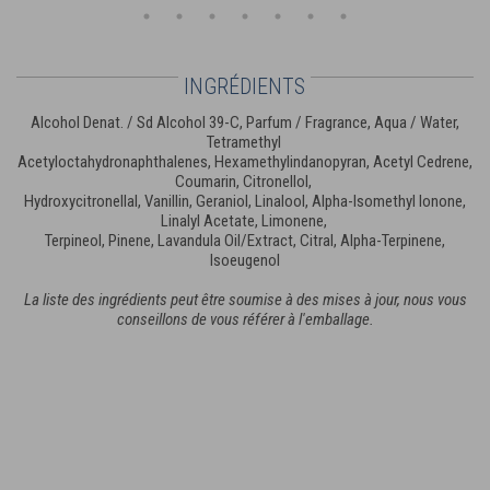
INGRÉDIENTS
Alcohol Denat. / Sd Alcohol 39-C, Parfum / Fragrance, Aqua / Water,
Tetramethyl
Acetyloctahydronaphthalenes, Hexamethylindanopyran, Acetyl Cedrene,
Coumarin, Citronellol,
Hydroxycitronellal, Vanillin, Geraniol, Linalool, Alpha-Isomethyl Ionone,
Linalyl Acetate, Limonene,
Terpineol, Pinene, Lavandula Oil/Extract, Citral, Alpha-Terpinene,
Isoeugenol
La liste des ingrédients peut être soumise à des mises à jour, nous vous
conseillons de vous référer à l'emballage.