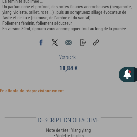
La féminité sublimée …
Un parfum riche et profond, des notes fleuries accrocheuses (bergamote,
ylang, violette, œillet, rose….) , puis un somptueux sillage évocateur de
faste et de luxe (du musc, de l’ambre et du santal).
Follement féminin, follement séducteur.
En version 30ml, il pourra vous accompagner tout au long de la journée...
Votre prix
18,84 €
En attente de réaprovisionnement
DESCRIPTION OLFACTIVE
Note de tête : Ylang ylang
• Violette feuilles