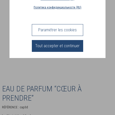
Политика конфиденциальности (RU)
PAYS
DE
LIVRAISON
(DE)
Paramétrer les cookies
CONNEXION
Tout accepter et continuer
EAU DE PARFUM “CŒUR À
PRENDRE”
RÉFÉRENCE : cap3d