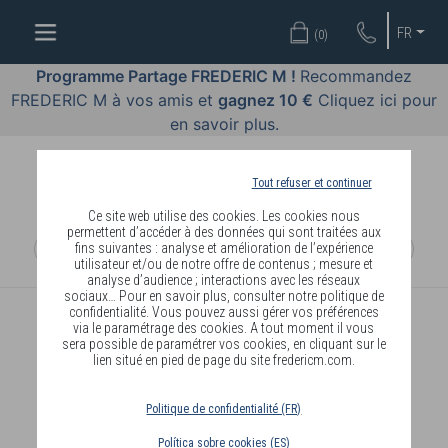
BIEN-
FR
(
0
)
ÊTRE
PAR
Programme Partage FREDERIC M !
Recommandez
BODY
FREDERIC M à vos amis et
gagnez 10 €
Cliquez ici pour
LANGUAGE
en savoir plus.
OFFRES
Tout refuser et continuer
COSMETIQUES
Ce site web utilise des cookies. Les cookies nous
permettent d’accéder à des données qui sont traitées aux
fins suivantes : analyse et amélioration de l’expérience
MAQUILLAGES
utilisateur et/ou de notre offre de contenus ; mesure et
analyse d’audience ; interactions avec les réseaux
PARFUMS
sociaux… Pour en savoir plus, consulter notre politique de
confidentialité. Vous pouvez aussi gérer vos préférences
via le paramétrage des cookies. A tout moment il vous
BIJOUX
sera possible de paramétrer vos cookies, en cliquant sur le
lien situé en pied de page du site fredericm.com.
REJOINDRE
Politique de confidentialité (FR)
Política sobre cookies (ES)