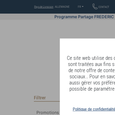
Pays de Livraison
: ALLEMAGNE
FR
CONTACT
Programme Partage FREDERIC
Ce site web utilise des
sont traitées aux fins s
de notre offre de conte
BIEN-ÊTRE PAR BODY LAN
sociaux… Pour en savoi
aussi gérer vos préfér
possible de paramétrer
Filtrer
Politique de confidentialit
Promotions