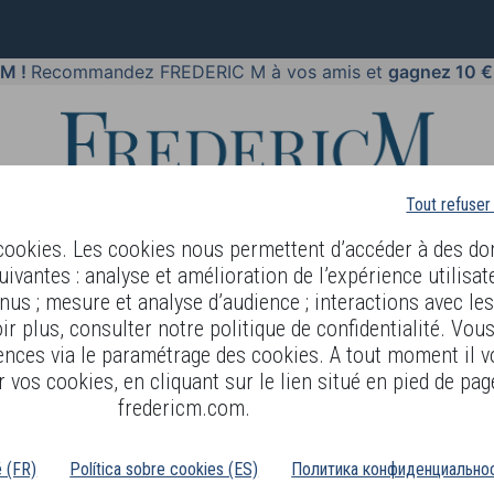
 M !
Recommandez FREDERIC M à vos amis et
gagnez 10 €
Tout refuser
 cookies. Les cookies nous permettent d’accéder à des do
uivantes : analyse et amélioration de l’expérience utilisat
nus ; mesure et analyse d’audience ; interactions avec le
GUAGE
OFFRES
COSMETIQUES
MAQUILLAGES
PARFUM
r plus, consulter notre politique de confidentialité. Vou
ences via le paramétrage des cookies. A tout moment il v
 vos cookies, en cliquant sur le lien situé en pied de pag
fredericm.com.
é (FR)
Política sobre cookies (ES)
Политика конфиденциальнос