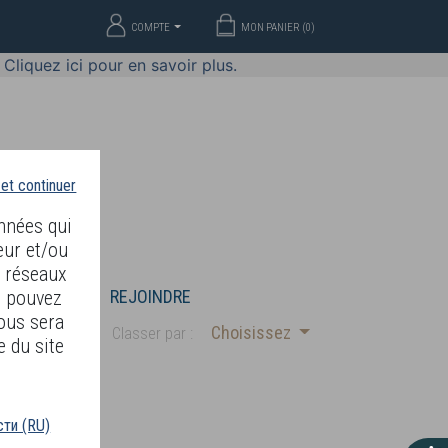
COMPTE
MON PANIER (
0
)
Cliquez ici pour en savoir plus.
 et continuer
nnées qui
eur et/ou
s réseaux
S
BIJOUX
REJOINDRE
s pouvez
ous sera
Choisissez
Classer par :
e du site
ти (RU)