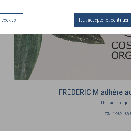
s cookies
Tout accepter et continuer
FREDERIC M adhère a
Un gage de quali
23/04/2021 09: