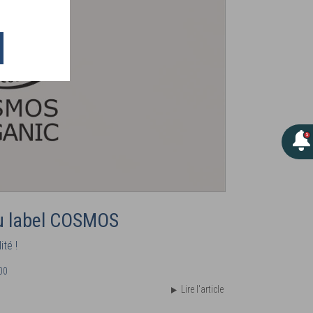
u label COSMOS
té !
00
Lire l'article