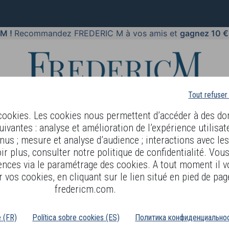
 M !
Recommandez FREDERIC M à vos amis et
gagnez 10 €
Tout refuser
 cookies. Les cookies nous permettent d’accéder à des do
uivantes : analyse et amélioration de l’expérience utilisat
nus ; mesure et analyse d’audience ; interactions avec le
GUAGE
OFFRES
COSMETIQUES
MAQUILLAGES
PARFUM
r plus, consulter notre politique de confidentialité. Vou
ences via le paramétrage des cookies. A tout moment il v
 vos cookies, en cliquant sur le lien situé en pied de pag
fredericm.com.
é (FR)
Política sobre cookies (ES)
Политика конфиденциальнос