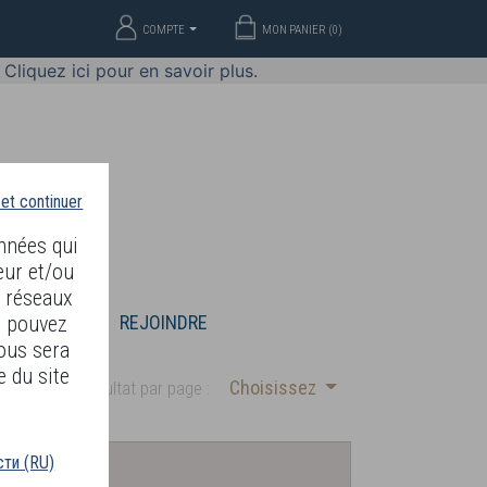
COMPTE
MON PANIER (
0
)
Cliquez ici pour en savoir plus.
 et continuer
nnées qui
eur et/ou
s réseaux
S
BIJOUX
REJOINDRE
s pouvez
ous sera
e du site
Choisissez
Résultat par page :
ти (RU)