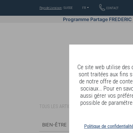
Pays de Livraison
: SUISSE
FR
CONTACT
Programme Partage FREDERIC
Ce site web utilise des
sont traitées aux fins s
de notre offre de conte
BIEN-ÊTRE PAR BODY LAN
sociaux… Pour en savoi
aussi gérer vos préfér
possible de paramétrer
TOUS LES ARTICLES
BIEN-ÊTRE
Politique de confidentialit
ALIMENTATION