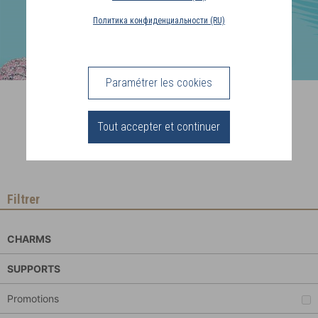
PAYS
Политика конфиденциальности (RU)
DE
LIVRAISON
(BE)
Paramétrer les cookies
Perles d'Argent
CONNEXION
Tout accepter et continuer
Vos parures au gré de vos envies
Filtrer
CHARMS
SUPPORTS
Promotions