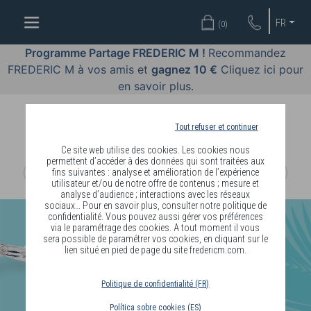
OFFRES
FR
(
0
)
COSMÉTIQUES
Programme Partage FREDERIC M !
Recommandez
FREDERIC M à vos amis et
gagnez 10 €
Cliquez ici pour
PARFUMS
en savoir plus.
BODY
LANGUAGE
Tout refuser et continuer
Ce site web utilise des cookies. Les cookies nous
BLOG
permettent d’accéder à des données qui sont traitées aux
fins suivantes : analyse et amélioration de l’expérience
utilisateur et/ou de notre offre de contenus ; mesure et
DIAGNOSTIC
analyse d’audience ; interactions avec les réseaux
PEAU
sociaux… Pour en savoir plus, consulter notre politique de
confidentialité. Vous pouvez aussi gérer vos préférences
via le paramétrage des cookies. A tout moment il vous
DEVENIR
sera possible de paramétrer vos cookies, en cliquant sur le
lien situé en pied de page du site fredericm.com.
DISTRIBUTEUR
Politique de confidentialité (FR)
Política sobre cookies (ES)