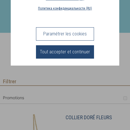
PAYS
Политика конфиденциальности (RU)
DE
LIVRAISON
(BE)
Paramétrer les cookies
Collections Elea
CONNEXION
Tout accepter et continuer
Pour laisser place à
la fantaisie
Filtrer
Promotions
COLLIER DORÉ FLEURS