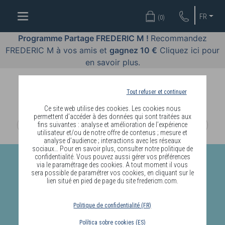
OFFRES
FR
(
0
)
COSMÉTIQUES
Programme Partage FREDERIC M !
Recommandez
FREDERIC M à vos amis et
gagnez 10 €
Cliquez ici pour
PARFUMS
en savoir plus.
BODY
LANGUAGE
Tout refuser et continuer
Ce site web utilise des cookies. Les cookies nous
BLOG
permettent d’accéder à des données qui sont traitées aux
fins suivantes : analyse et amélioration de l’expérience
utilisateur et/ou de notre offre de contenus ; mesure et
DIAGNOSTIC
analyse d’audience ; interactions avec les réseaux
PEAU
sociaux… Pour en savoir plus, consulter notre politique de
confidentialité. Vous pouvez aussi gérer vos préférences
via le paramétrage des cookies. A tout moment il vous
DEVENIR
sera possible de paramétrer vos cookies, en cliquant sur le
lien situé en pied de page du site fredericm.com.
DISTRIBUTEUR
Politique de confidentialité (FR)
Política sobre cookies (ES)