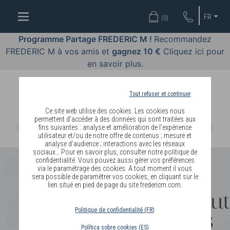
OFFRES
FR
(
0
)
COSMÉTIQUES
Programme Partage FREDERIC M !
Recommandez
FREDERIC M à vos amis et
gagnez 10 €
Cliquez ici pour
PARFUMS
en savoir plus.
BODY
LANGUAGE
Tout refuser et continuer
Ce site web utilise des cookies. Les cookies nous
BLOG
permettent d’accéder à des données qui sont traitées aux
fins suivantes : analyse et amélioration de l’expérience
utilisateur et/ou de notre offre de contenus ; mesure et
DIAGNOSTIC
analyse d’audience ; interactions avec les réseaux
PEAU
sociaux… Pour en savoir plus, consulter notre politique de
confidentialité. Vous pouvez aussi gérer vos préférences
via le paramétrage des cookies. A tout moment il vous
DEVENIR
sera possible de paramétrer vos cookies, en cliquant sur le
lien situé en pied de page du site fredericm.com.
DISTRIBUTEUR
Politique de confidentialité (FR)
Política sobre cookies (ES)