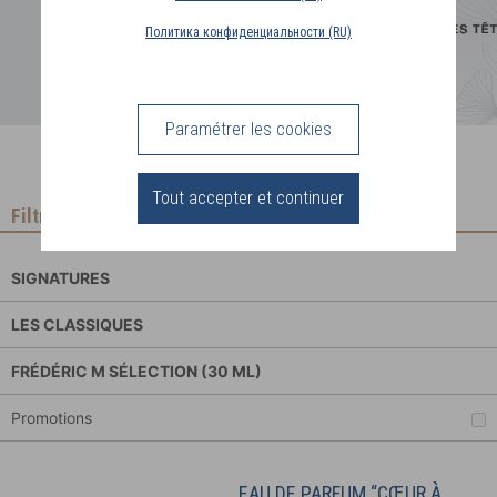
PAYS
Политика конфиденциальности (RU)
DE
LIVRAISON
(BE)
Paramétrer les cookies
CONNEXION
Tout accepter et continuer
Filtrer
SIGNATURES
LES CLASSIQUES
FRÉDÉRIC M SÉLECTION (30 ML)
Promotions
EAU DE PARFUM “CŒUR À