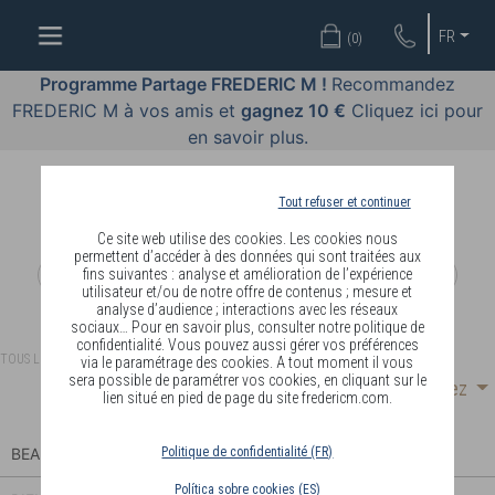
OFFRES
FR
(
0
)
COSMÉTIQUES
Programme Partage FREDERIC M !
Recommandez
FREDERIC M à vos amis et
gagnez 10 €
Cliquez ici pour
PARFUMS
en savoir plus.
BODY
LANGUAGE
Tout refuser et continuer
Ce site web utilise des cookies. Les cookies nous
BLOG
permettent d’accéder à des données qui sont traitées aux
fins suivantes : analyse et amélioration de l’expérience
utilisateur et/ou de notre offre de contenus ; mesure et
DIAGNOSTIC
analyse d’audience ; interactions avec les réseaux
PEAU
sociaux… Pour en savoir plus, consulter notre politique de
confidentialité. Vous pouvez aussi gérer vos préférences
TOUS LES ARTICLES
via le paramétrage des cookies. A tout moment il vous
DEVENIR
sera possible de paramétrer vos cookies, en cliquant sur le
Choisissez
Résultat par page :
lien situé en pied de page du site fredericm.com.
DISTRIBUTEUR
BEAUTÉ
Politique de confidentialité (FR)
Política sobre cookies (ES)