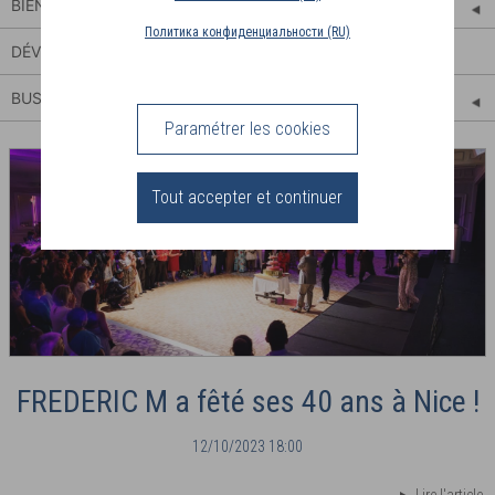
BIEN-ÊTRE
PAYS
ALIMENTATION
Политика конфиденциальности (RU)
DE
DÉVELOPPEMENT PERSONNEL
LIVRAISON
(BE)
BUSINESS
ACTUALITÉS
ÉVÈNEMENTS
PERFORMANCES
Paramétrer les cookies
CONNEXION
Tout accepter et continuer
FREDERIC M a fêté ses 40 ans à Nice !
12/10/2023 18:00